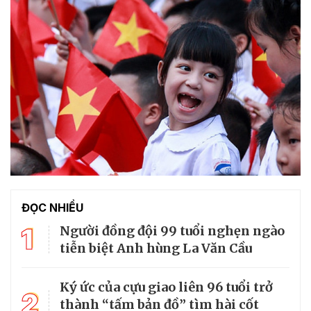
ĐỌC NHIỀU
1
Người đồng đội 99 tuổi nghẹn ngào
tiễn biệt Anh hùng La Văn Cầu
Ký ức của cựu giao liên 96 tuổi trở
2
thành “tấm bản đồ” tìm hài cốt