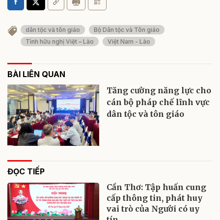
dân tộc và tôn giáo
Bộ Dân tộc và Tôn giáo
Tình hữu nghị Việt – Lào
Việt Nam - Lào
BÀI LIÊN QUAN
Tăng cường năng lực cho
cán bộ pháp chế lĩnh vực
dân tộc và tôn giáo
ĐỌC TIẾP
Cần Thơ: Tập huấn cung
cấp thông tin, phát huy
vai trò của Người có uy
tín