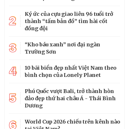
Ký ức của cựu giao liên 96 tuổi trở
2
thành “tấm bản đồ” tìm hài cốt
đồng đội
3
“Kho báu xanh” nơi đại ngàn
Trường Sơn
4
10 bãi biển đẹp nhất Việt Nam theo
bình chọn của Lonely Planet
Phú Quốc vượt Bali, trở thành hòn
5
đảo đẹp thứ hai châu Á - Thái Bình
Dương
6
World Cup 2026 chiếu trên kênh nào
tại Việt Nam?