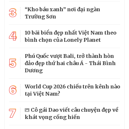
3
“Kho báu xanh” nơi đại ngàn
Trường Sơn
4
10 bãi biển đẹp nhất Việt Nam theo
bình chọn của Lonely Planet
Phú Quốc vượt Bali, trở thành hòn
5
đảo đẹp thứ hai châu Á - Thái Bình
Dương
6
World Cup 2026 chiếu trên kênh nào
tại Việt Nam?
7
Cô gái Dao viết câu chuyện đẹp về
khát vọng cống hiến