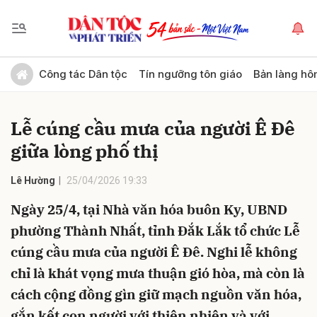
Gửi bình luận
Công tác Dân tộc
Tín ngưỡng tôn giáo
Bản làng hô
Lễ cúng cầu mưa của người Ê Đê
giữa lòng phố thị
Lê Hường
25/04/2026 19:33
Ngày 25/4, tại Nhà văn hóa buôn Ky, UBND
Hủy
Gửi
phường Thành Nhất, tỉnh Đắk Lắk tổ chức Lễ
cúng cầu mưa của người Ê Đê. Nghi lễ không
chỉ là khát vọng mưa thuận gió hòa, mà còn là
cách cộng đồng gìn giữ mạch nguồn văn hóa,
gắn kết con người với thiên nhiên và với