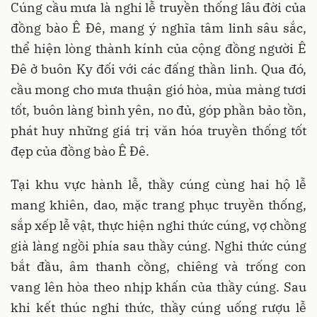
Cúng cầu mưa là nghi lễ truyền thống lâu đời của
đồng bào Ê Đê, mang ý nghĩa tâm linh sâu sắc,
thể hiện lòng thành kính của cộng đồng người Ê
Đê ở buôn Ky đối với các đấng thần linh. Qua đó,
cầu mong cho mưa thuận gió hòa, mùa màng tươi
tốt, buôn làng bình yên, no đủ, góp phần bảo tồn,
phát huy những giá trị văn hóa truyền thống tốt
đẹp của đồng bào Ê Đê.
Tại khu vực hành lễ, thầy cúng cùng hai hộ lễ
mang khiên, dao, mặc trang phục truyền thống,
sắp xếp lễ vật, thực hiện nghi thức cúng, vợ chồng
già làng ngồi phía sau thầy cúng. Nghi thức cúng
bắt đầu, âm thanh cồng, chiêng và trống con
vang lên hòa theo nhịp khấn của thầy cúng. Sau
khi kết thúc nghi thức, thầy cúng uống rượu lễ