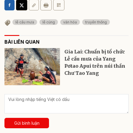
lễ cầu mưa
lễ cúng
văn hóa
truyền thống
BÀI LIÊN QUAN
Gia Lai: Chuẩn bị tổ chức
Lễ cầu mưa của Yang
Pơtao Apui trên núi thần
Chư Tao Yang
Gửi bình luận