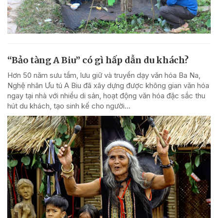
“Bảo tàng A Biu” có gì hấp dẫn du khách?
Hơn 50 năm sưu tầm, lưu giữ và truyền dạy văn hóa Ba Na,
Nghệ nhân Ưu tú A Biu đã xây dựng được không gian văn hóa
ngay tại nhà với nhiều di sản, hoạt động văn hóa đặc sắc thu
hút du khách, tạo sinh kế cho người...