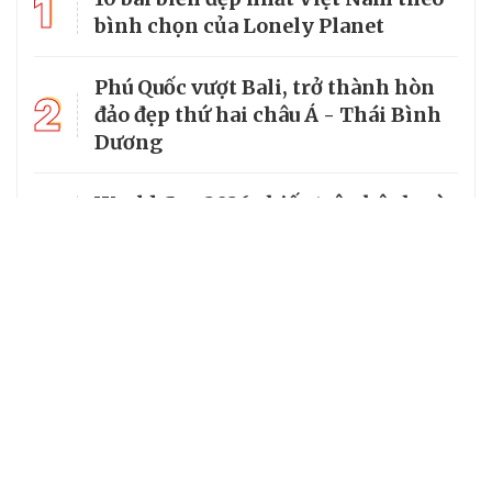
1
bình chọn của Lonely Planet
Phú Quốc vượt Bali, trở thành hòn
2
đảo đẹp thứ hai châu Á - Thái Bình
Dương
3
World Cup 2026 chiếu trên kênh nào
tại Việt Nam?
4
Làng cổ đẹp như tranh vẽ giữa
lòng miền Trung
5
Miền suối mát dưới tán rừng
nguyên sinh Xuân Sơn