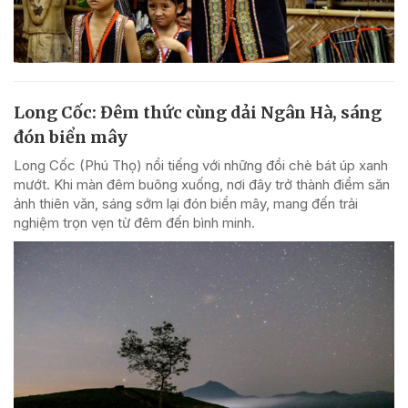
Long Cốc: Đêm thức cùng dải Ngân Hà, sáng
đón biển mây
Long Cốc (Phú Thọ) nổi tiếng với những đồi chè bát úp xanh
mướt. Khi màn đêm buông xuống, nơi đây trở thành điểm săn
ảnh thiên văn, sáng sớm lại đón biển mây, mang đến trải
nghiệm trọn vẹn từ đêm đến bình minh.