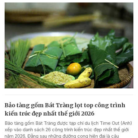
Bảo tàng gốm Bát Tràng lọt top công trình
kiến trúc đẹp nhất thế giới 2026
Bảo tàng gốm Bát Tràng được tạp chí du lịch Time Out (Anh)
xếp vào danh sách 26 công trình kiến trúc đẹp nhất thế giới
năm 2026. Đằng sau những đường cong hiện đại là câu