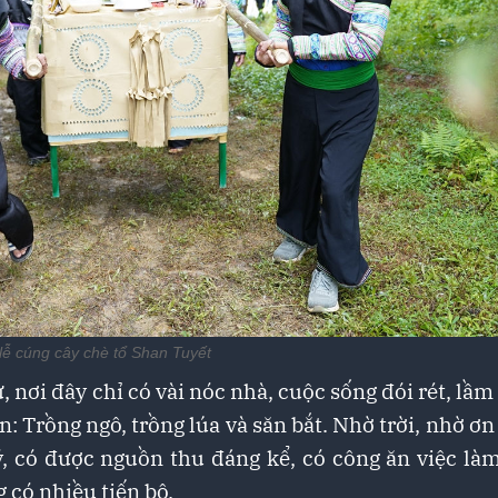
lễ cúng cây chè tổ Shan Tuyết
 nơi đây chỉ có vài nóc nhà, cuộc sống đói rét, lầm
n: Trồng ngô, trồng lúa và săn bắt. Nhờ trời, nhờ ơ
, có được nguồn thu đáng kể, có công ăn việc làm
 có nhiều tiến bộ.