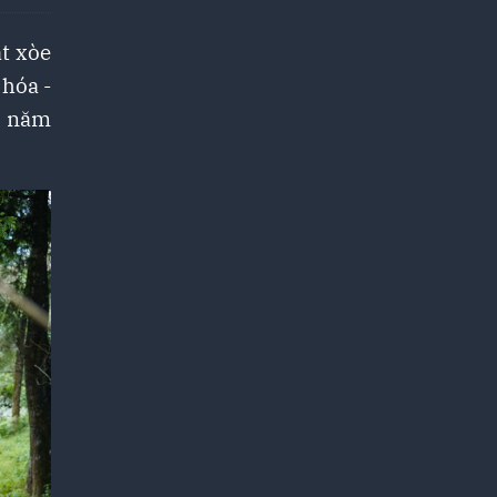
t xòe
 hóa -
i năm