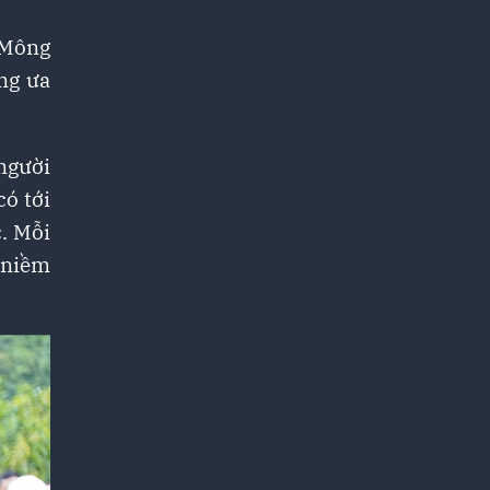
 Mông
ng ưa
người
có tới
c. Mỗi
à niềm