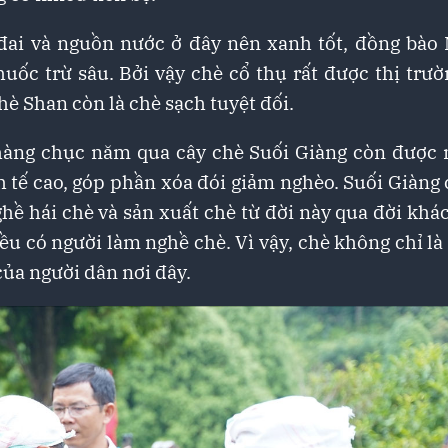
 đai và nguồn nước ở đây nên xanh tốt, đồng bào
ốc trừ sâu. Bởi vậy chè cổ thụ rất được thị trườ
hè Shan còn là chè sạch tuyệt đối.
, hàng chục năm qua cây chè Suối Giàng còn được 
h tế cao, góp phần xóa đói giảm nghèo. Suối Giàng 
ề hái chè và sản xuất chè từ đời này qua đời khá
đều có người làm nghề chè. Vì vậy, chè không chỉ l
ủa người dân nơi đây.