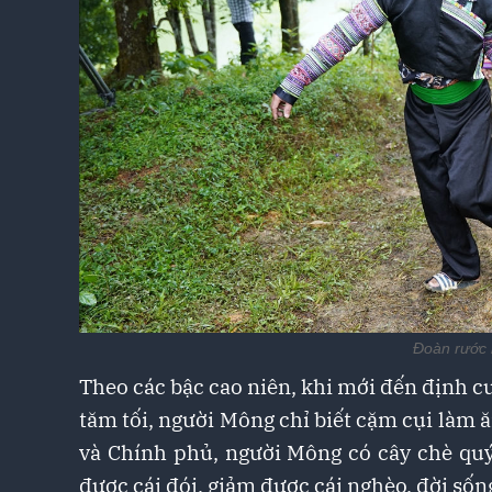
Đoàn rước 
Theo các bậc cao niên, khi mới đến định cư,
tăm tối, người Mông chỉ biết cặm cụi làm ă
và Chính phủ, người Mông có cây chè quý
được cái đói, giảm được cái nghèo, đời sống