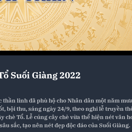
 Tổ Suối Giàng 2022
 các thần linh đã phù hộ cho Nhân dân một năm mư
t, bội thu, sáng ngày 24/9, theo nghi lễ truyền th
y chè Tổ. Lễ cúng cây chè vừa thể hiện nét văn h
 sâu sắc, tạo nên nét đẹp độc đáo của Suối Giàng.