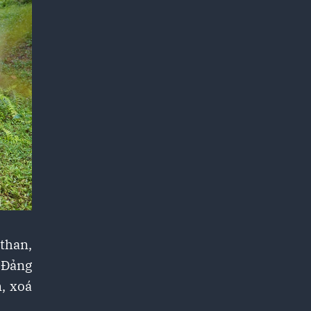
 than,
n Đảng
, xoá