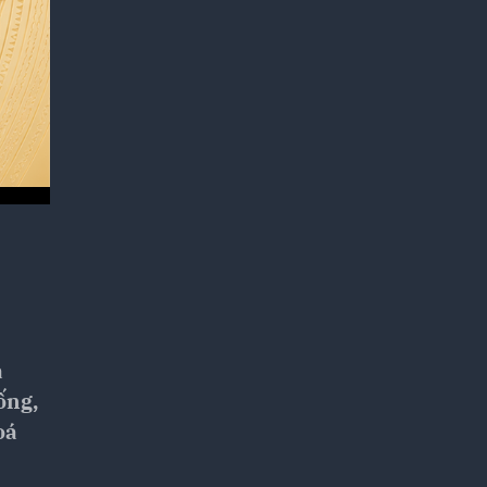
a
ống,
oá