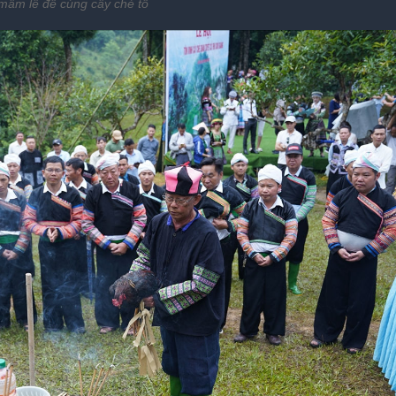
âm lễ để cúng cây chè tổ