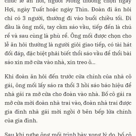
chức lễ ăn hỏi, người Mông thường chọn ngày
Hợi, ngày Tuất hoặc ngày Thìn. Đoàn đi ăn hỏi
chỉ có 3 người, thường đi vào buổi chiều tối. Đi
đầu là ông mối, tay cầm sáo vầu, tiếp đến là chú
rể và sau cùng là phù rể. Ông mối được chọn cho
lễ ăn hỏi thường là người giỏi giao tiếp, có tài hát
đối đáp, đặc biệt phải biết thổi sáo vầu để thổi bài
sáo xin mở cửa vào nhà, xin treo ô…
Khi đoàn ăn hỏi đến trước cửa chính của nhà cô
gái, ông mối lấy sáo ra thổi 3 hồi sáo báo hiệu để
nhà gái ra mở cửa cho đoàn vào nhà. Bố cô gái ra
mở cửa mời đoàn nhà trai vào, đoàn nhà trai được
gia đình nhà gái mời ngồi ở bên bếp lửa chính
của gia đình.
Sau khi nghe ông mối trình bày xong lý do, bố cô