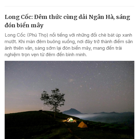
Long Cốc: Đêm thức cùng dải Ngân Hà, sáng
đón biển mây
Long Cốc (Phú Thọ) nổi tiếng với những đồi chè bát úp xanh
mướt. Khi màn đêm buông xuống, nơi đây trở thành điểm săn
ảnh thiên văn, sáng sớm lại đón biển mây, mang đến trải
nghiệm trọn vẹn từ đêm đến bình minh.