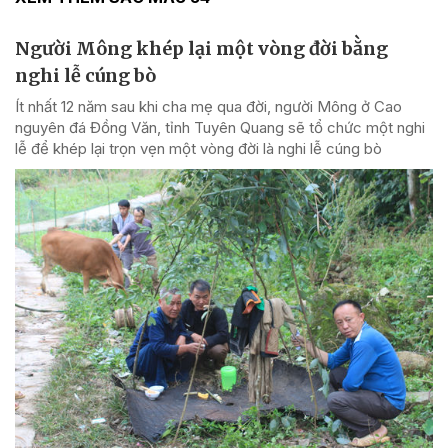
Người Mông khép lại một vòng đời bằng
nghi lễ cúng bò
Ít nhất 12 năm sau khi cha mẹ qua đời, người Mông ở Cao
nguyên đá Đồng Văn, tỉnh Tuyên Quang sẽ tổ chức một nghi
lễ để khép lại trọn vẹn một vòng đời là nghi lễ cúng bò