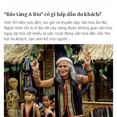
“Bảo tàng A Biu” có gì hấp dẫn du khách?
Hơn 50 năm sưu tầm, lưu giữ và truyền dạy văn hóa Ba Na,
Nghệ nhân Ưu tú A Biu đã xây dựng được không gian văn hóa
ngay tại nhà với nhiều di sản, hoạt động văn hóa đặc sắc thu
hút du khách, tạo sinh kế cho người...