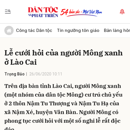
Gửi bình luận
Công tác Dân tộc
Tín ngưỡng tôn giáo
Bản làng hô
Lễ cưới hỏi của người Mông xanh
ở Lào Cai
Trọng Bảo
26/06/2020 10:11
Trên địa bàn tỉnh Lào Cai, người Mông xanh
Hủy
Gửi
(một nhóm của dân tộc Mông) cư trú chủ yếu
ở 2 thôn Nậm Tu Thượng và Nậm Tu Hạ của
xã Nậm Xé, huyện Văn Bàn. Người Mông có
phong tục cưới hỏi với một số nghi lễ rất độc
đáo.