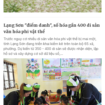
Lạng Sơn "điểm danh", số hóa gần 400 di sản
văn hóa phi vật thể
Trước nguy cơ nhiều di sản văn hóa phi vật thể bị mai một,
tỉnh Lạng Sơn đang triển khai kiểm kê trên toàn bộ 65 xã,
phường. Dự kiến từ 350 - 400 di sản sẽ được nhận diện, lập
hồ sơ và xây dựng cơ sở dữ liệu số,...