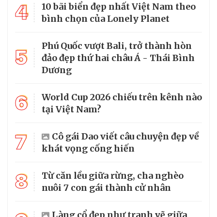
4
10 bãi biển đẹp nhất Việt Nam theo
bình chọn của Lonely Planet
Phú Quốc vượt Bali, trở thành hòn
5
đảo đẹp thứ hai châu Á - Thái Bình
Dương
6
World Cup 2026 chiếu trên kênh nào
tại Việt Nam?
7
Cô gái Dao viết câu chuyện đẹp về
khát vọng cống hiến
8
Từ căn lều giữa rừng, cha nghèo
nuôi 7 con gái thành cử nhân
Làng cổ đẹp như tranh vẽ giữa