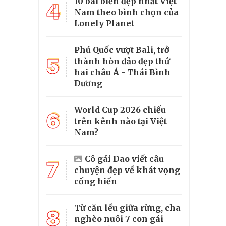
10 bãi biển đẹp nhất Việt
4
Nam theo bình chọn của
Lonely Planet
Phú Quốc vượt Bali, trở
5
thành hòn đảo đẹp thứ
hai châu Á - Thái Bình
Dương
World Cup 2026 chiếu
6
trên kênh nào tại Việt
Nam?
Cô gái Dao viết câu
7
chuyện đẹp về khát vọng
cống hiến
Từ căn lều giữa rừng, cha
8
nghèo nuôi 7 con gái