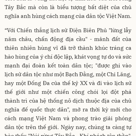
Tây Bắc mà còn là biểu tượng bất diệt của chủ
nghĩa anh hùng cách mạng của dân tộc Việt Nam.
“Với Chiến thắng lịch sử Điện Biên Phủ "lừng lẫy
năm châu, chấn động địa cầu" - mảnh đất của
thiên nhiên hùng vĩ đã trở thành khúc tráng ca
hào hùng của ý chí độc lập, khát vọng tự do và sức
mạnh đại đoàn kết toàn dân tộc; "được ghi vào
lịch sử dân tộc như một Bạch Đằng, một Chi Lăng,
hay một Đống Đa của thế kỷ XX và đi vào lịch sử
thế giới như một chiến công chói lọi đột phá
thành trì của hệ thống nô dịch thuộc địa của chủ
nghĩa đế quốc thực dân", mở ra thời kỳ mới cho
cách mạng Việt Nam và phong trào giải phóng
dân tộc trên thế giới. Ngày nay, chúng ta càng tự
hào thấy "Núi rừng Tây Bắc - Khí phách tôn thần",