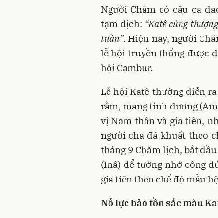
Người Chăm có câu ca dao
tạm dịch:
“Katê cúng thượng
tuần”
. Hiện nay, người Ch
lễ hội truyền thống được d
hội Cambur.
Lễ hội Katê thường diễn ra
rằm, mang tính dương (Amâ
vị
Nam
thần và gia tiên, n
người cha đã khuất theo 
tháng 9 Chăm lịch, bắt đầu
(Inâ) để tưởng nhớ công 
gia tiên theo chế độ mẫu hệ
Nỗ lực bảo tồn sắc màu Ka