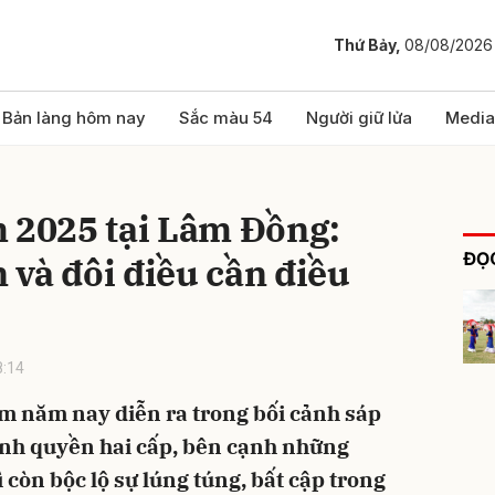
Thứ Bảy,
08/08/2026
bình luận
Bản làng hôm nay
Sắc màu 54
Người giữ lửa
Media
m 2025 tại Lâm Đồng:
ĐỌC
và đôi điều cần điều
8:14
Hủy
G
m năm nay diễn ra trong bối cảnh sáp
ính quyền hai cấp, bên cạnh những
ì còn bộc lộ sự lúng túng, bất cập trong