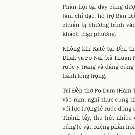
Phần hội tại đây cũng đư
tâm chỉ đạo, hỗ trợ Ban Đi
chuẩn bị chương trình v
khách thập phương.
Không khí Katê tại Đền t
Dhak và Po Nai (xã Thuận N
rước y trang và dâng cúng
hành long trọng.
Tại Đền thờ Po Dam (Hàm T
vào rằm, nghi thức cung t
với lực lượng lễ rước đông
Thánh tẩy, thu hút nhiều 
cúng lễ vật. Riêng phần hộ