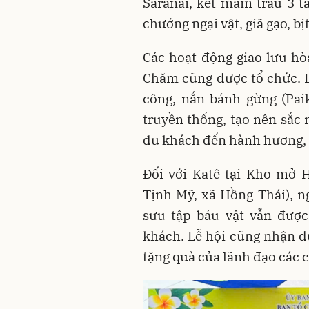
Saranai, kết mâm trầu 3 tầ
chướng ngại vật, giã gạo, bị
Các hoạt động giao lưu h
Chăm cũng được tổ chức. L
công, nắn bánh gừng (Paik
truyền thống, tạo nên sắc
du khách đến hành hương, 
Đối với Katê tại Kho mở 
Tịnh Mỹ, xã Hồng Thái), ng
sưu tập báu vật vẫn được
khách. Lễ hội cũng nhận đ
tặng quà của lãnh đạo các 