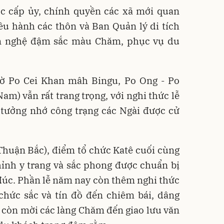
ợc cấp ủy, chính quyền các xã mới quan
ều hành các thôn và Ban Quản lý di tích
ăn nghệ đậm sắc màu Chăm, phục vụ du
hờ Po Cei Khan mâh Bingu, Po Ong - Po
am) vẫn rất trang trọng, với nghi thức lễ
 tưởng nhớ công trạng các Ngài được cử
huận Bắc), điểm tổ chức Katê cuối cùng
hỉnh y trang và sắc phong được chuẩn bị
 đúc. Phần lễ năm nay còn thêm nghi thức
chức sắc và tín đồ đến chiêm bái, dâng
i còn mời các làng Chăm đến giao lưu văn