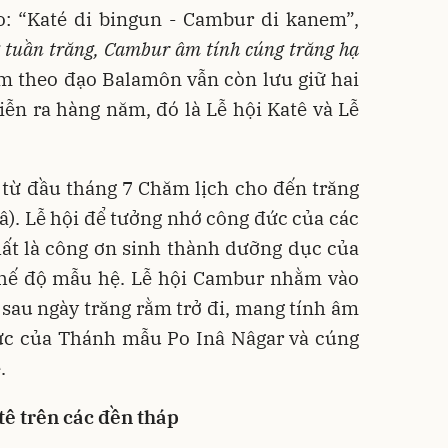
: “Katé di bingun - Cambur di kanem”,
 tuần trăng, Cambur âm tính cúng trăng hạ
ăm theo đạo Balamôn vẫn còn lưu giữ hai
iễn ra hàng năm, đó là Lễ hội Katê và Lễ
 từ đầu tháng 7 Chăm lịch cho đến trăng
). Lễ hội để tưởng nhớ công đức của các
hất là công ơn sinh thành dưỡng dục của
chế độ mẫu hệ. Lễ hội Cambur nhằm vào
 sau ngày trăng rằm trở đi, mang tính âm
đức của Thánh mẫu Po Inâ Nâgar và cúng
.
tê trên các đền tháp