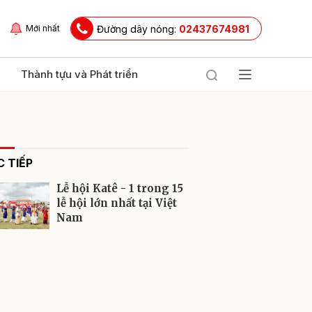
Đường dây nóng:
02437674981
Mới nhất
Thành tựu và Phát triển
 TIẾP
Lễ hội Katê - 1 trong 15
lễ hội lớn nhất tại Việt
Nam
ửi