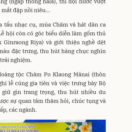
ng (ngap thong hala), thi đội nước vượt
t mắt đập nồi niêu...
òa tấu nhạc cụ, múa Chăm và hát dân ca
ễ hội còn có góc biểu diễn làm gốm thủ
 Ginraong Riya) và giới thiệu nghề dệt
 màu đặc trưng, thu hút hàng chục nghìn
trải nghiệm.
Hoàng tộc Chăm Po Klaong Mânai (thôn
hi lễ cúng gia tiên và việc trưng bày Bộ
 giữ gìn trang trọng, thu hút nhiều du
ược sự quan tâm thăm hỏi, chúc tụng và
cấp, các ngành.