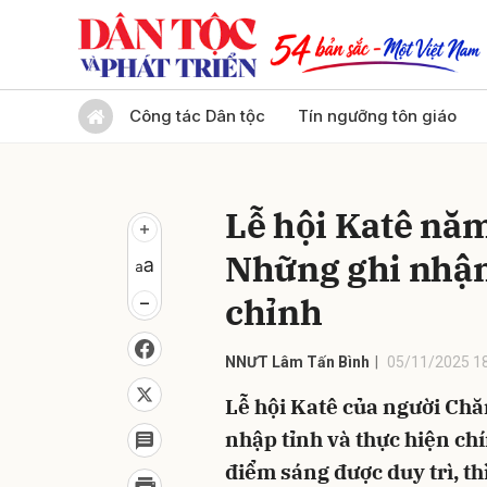
Gửi 
Công tác Dân tộc
Tín ngưỡng tôn giáo
Lễ hội Katê nă
Những ghi nhận 
chỉnh
NNƯT Lâm Tấn Bình
05/11/2025 1
Lễ hội Katê của người Chă
nhập tỉnh và thực hiện ch
điểm sáng được duy trì, th