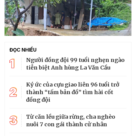
ĐỌC NHIỀU
1
Người đồng đội 99 tuổi nghẹn ngào
tiễn biệt Anh hùng La Văn Cầu
Ký ức của cựu giao liên 96 tuổi trở
2
thành “tấm bản đồ” tìm hài cốt
đồng đội
3
Từ căn lều giữa rừng, cha nghèo
nuôi 7 con gái thành cử nhân