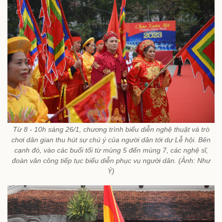
Từ 8 - 10h sáng 26/1, chương trình biểu diễn nghệ thuật và trò
chơi dân gian thu hút sự chú ý của người dân tới dự Lễ hội. Bên
cạnh đó, vào các buổi tối từ mùng 5 đến mùng 7, các nghệ sĩ,
đoàn văn công tiếp tục biểu diễn phục vụ người dân. (Ảnh: Như
Ý)