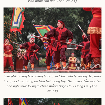
Hân được chờ đón. (Ảnh: Như Ý)
Sau phần dâng hoa, dâng hương và Chúc văn tại tượng đài, màn
trống hội tưng bừng do Nhà hát tuồng Việt Nam biểu diễn mở đầu
cho nghi thức kỷ niệm chiến thắng Ngọc Hồi - Đống Đa. (Ảnh:
Như Ý)