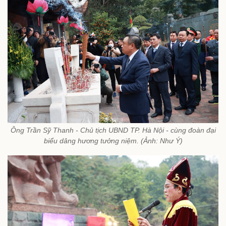
Ông Trần Sỹ Thanh - Chủ tịch UBND TP. Hà Nội - cùng đoàn đại
biểu dâng hương tưởng niệm. (Ảnh: Như Ý)