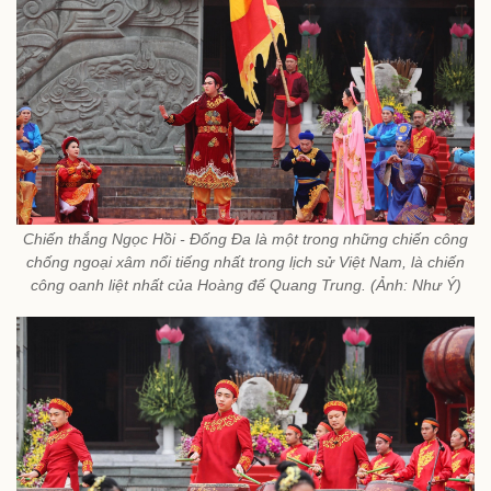
Chiến thắng Ngọc Hồi - Đống Đa là một trong những chiến công
chống ngoại xâm nổi tiếng nhất trong lịch sử Việt Nam, là chiến
công oanh liệt nhất của Hoàng đế Quang Trung. (Ảnh: Như Ý)