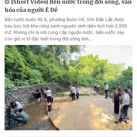
[Short Video] Bến nước trong đời sống, văn
hóa của người Ê Đê
Bến nước buôn Kli A, phường Buôn Hồ, tỉnh Đắk Lắk được
bao bọc bởi khu rừng xanh nguyên sinh diện tích hơn 2.000
m2. Không chỉ là nơi cung cấp nguồn nước, bến nước này
còn giữ vị trí đặc biệt trong đời sống tinh...