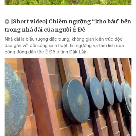
[Short video] Chiêm ngưỡng “kho báu” bên
trong nhà dài của người Ê Đê
Nhà dài là biểu tượng đặc trưng, không gian kiến trúc độc
đáo gắn với đời sống sinh hoạt, tín ngưỡng và tâm linh của
cộng đồng dân tộc Ê Đê ở tỉnh Đắk Lắk.