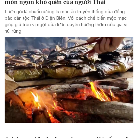
món ngon khó quên của người Thái
Lươn gói lá chuối nướng là món ăn truyền thống của đồng
bào dân tộc Thái ở Điện Biên. Với cách chế biến mộc mạc
giúp giữ trọn vị ngọt của lươn quyện hương thơm của gia vị
núi rừng