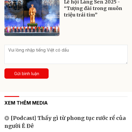
Lễ hội Làng Sen 2025 -
“Tượng đài trong muôn
triệu trái tim”
Gửi bình luận
XEM THÊM MEDIA
[Podcast] Thấy gì từ phong tục rước rể của
người Ê Đê