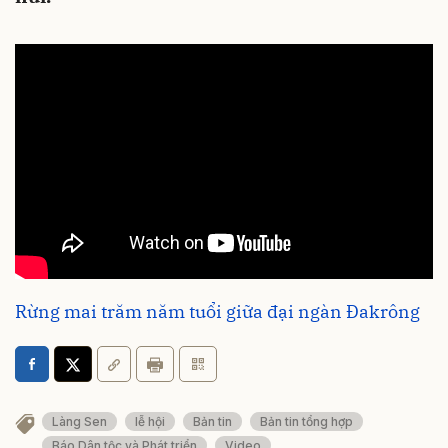
Rừng mai trăm năm tuổi giữa đại ngàn Đakrông
Làng Sen
lễ hội
Bản tin
Bản tin tổng hợp
Báo Dân tộc và Phát triển
Video