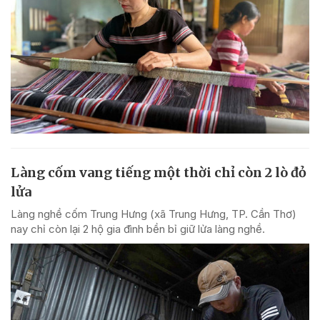
Làng cốm vang tiếng một thời chỉ còn 2 lò đỏ
lửa
Làng nghề cốm Trung Hưng (xã Trung Hưng, TP. Cần Thơ)
nay chỉ còn lại 2 hộ gia đình bền bỉ giữ lửa làng nghề.