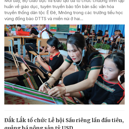
Mới đây, Bộ Giáo dục và Đào tạo đã tổ chức chương trình tập
huấn về giáo dục, tuyên truyền bảo tồn bản sắc văn hóa
truyền thống dân tộc Ê Đê, Mnông trong các trường tiểu học
vùng đồng bào DTTS và miền núi ở hai...
Đắk Lắk tổ chức Lễ hội Sầu riêng lần đầu tiên,
quảng bá nông sản tỷ USD