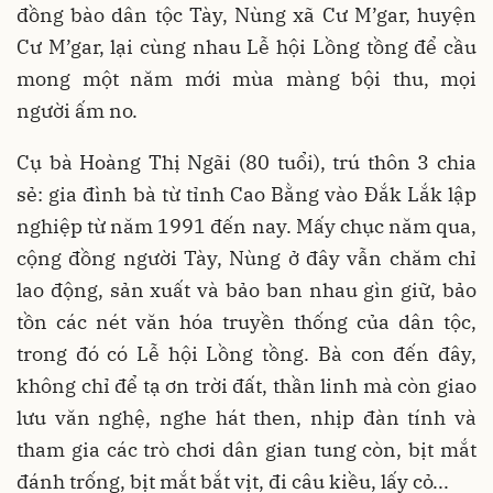
đồng bào dân tộc Tày, Nùng xã Cư M’gar, huyện
Cư M’gar, lại cùng nhau Lễ hội Lồng tồng để cầu
mong một năm mới mùa màng bội thu, mọi
người ấm no.
Cụ bà Hoàng Thị Ngãi (80 tuổi), trú thôn 3 chia
sẻ: gia đình bà từ tỉnh Cao Bằng vào Đắk Lắk lập
nghiệp từ năm 1991 đến nay. Mấy chục năm qua,
cộng đồng người Tày, Nùng ở đây vẫn chăm chỉ
lao động, sản xuất và bảo ban nhau gìn giữ, bảo
tồn các nét văn hóa truyền thống của dân tộc,
trong đó có Lễ hội Lồng tồng. Bà con đến đây,
không chỉ để tạ ơn trời đất, thần linh mà còn giao
lưu văn nghệ, nghe hát then, nhịp đàn tính và
tham gia các trò chơi dân gian tung còn, bịt mắt
đánh trống, bịt mắt bắt vịt, đi câu kiều, lấy cỏ...