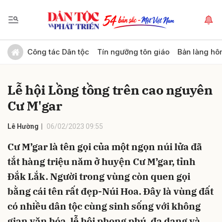
Gửi bình luận
Công tác Dân tộc
Tín ngưỡng tôn giáo
Bản làng hô
Lễ hội Lồng tồng trên cao nguyên
Cư M'gar
Lê Hường
06/02/2023 09:55
Cư M’gar là tên gọi của một ngọn núi lửa đã
Hủy
Gửi
tắt hàng triệu năm ở huyện Cư M’gar, tỉnh
Đắk Lắk. Người trong vùng còn quen gọi
bằng cái tên rất đẹp-Núi Hoa. Đây là vùng đất
có nhiều dân tộc cùng sinh sống với không
gian văn hóa, lễ hội phong phú, đa dạng và