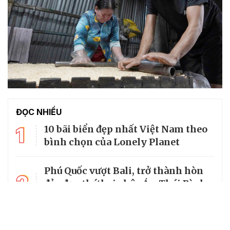
ĐỌC NHIỀU
1
10 bãi biển đẹp nhất Việt Nam theo
bình chọn của Lonely Planet
Phú Quốc vượt Bali, trở thành hòn
2
đảo đẹp thứ hai châu Á - Thái Bình
Dương
World Cup 2026 chiếu trên kênh nào