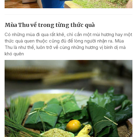
Mùa Thu về trong từng thức quà
Có những mùa đi qua rất khẽ, chỉ cần một mùi hương hay một
thức quà quen thuộc cũng đủ để lòng người nhận ra. Mùa
Thu là như thế, luôn trở về cùng những hương vị bình dị mà
khó quên