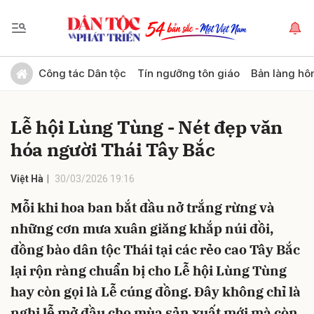
Gửi bình luận
Công tác Dân tộc
Tín ngưỡng tôn giáo
Bản làng hô
Lễ hội Lùng Tùng - Nét đẹp văn
hóa người Thái Tây Bắc
Việt Hà
30/03/2026 19:16
Mỗi khi hoa ban bắt đầu nở trắng rừng và
Hủy
Gửi
những cơn mưa xuân giăng khắp núi đồi,
đồng bào dân tộc Thái tại các rẻo cao Tây Bắc
lại rộn ràng chuẩn bị cho Lễ hội Lùng Tùng
hay còn gọi là Lễ cúng đồng. Đây không chỉ là
nghi lễ mở đầu cho mùa sản xuất mới mà còn