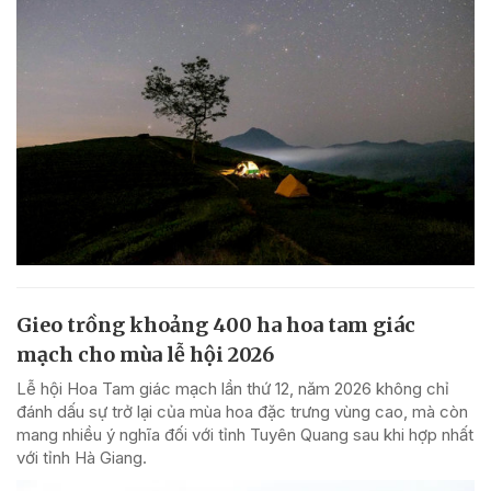
Gieo trồng khoảng 400 ha hoa tam giác
mạch cho mùa lễ hội 2026
Lễ hội Hoa Tam giác mạch lần thứ 12, năm 2026 không chỉ
đánh dấu sự trở lại của mùa hoa đặc trưng vùng cao, mà còn
mang nhiều ý nghĩa đối với tỉnh Tuyên Quang sau khi hợp nhất
với tỉnh Hà Giang.