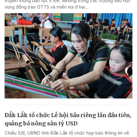
truyền thống dân tộc Ê Đê, Mnông trong các trường tiểu học
vùng đồng bào DTTS và miền núi ở hai...
Đắk Lắk tổ chức Lễ hội Sầu riêng lần đầu tiên,
quảng bá nông sản tỷ USD
Chiều 5/8, UBND tỉnh Đắk Lắk tổ chức họp báo thông tin về