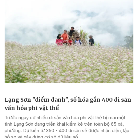
Lạng Sơn "điểm danh", số hóa gần 400 di sản
văn hóa phi vật thể
Trước nguy cơ nhiều di sản văn hóa phi vật thể bị mai một,
tỉnh Lạng Sơn đang triển khai kiểm kê trên toàn bộ 65 xã,
phường. Dự kiến từ 350 - 400 di sản sẽ được nhận diện, lập
hồ sơ và xây dựng cơ sở dữ liệu số,...