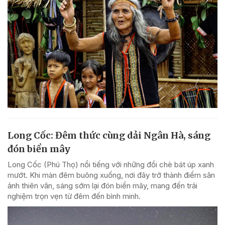
Long Cốc: Đêm thức cùng dải Ngân Hà, sáng
đón biển mây
Long Cốc (Phú Thọ) nổi tiếng với những đồi chè bát úp xanh
mướt. Khi màn đêm buông xuống, nơi đây trở thành điểm săn
ảnh thiên văn, sáng sớm lại đón biển mây, mang đến trải
nghiệm trọn vẹn từ đêm đến bình minh.