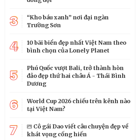
3
“Kho báu xanh” nơi đại ngàn
Trường Sơn
4
10 bãi biển đẹp nhất Việt Nam theo
bình chọn của Lonely Planet
Phú Quốc vượt Bali, trở thành hòn
5
đảo đẹp thứ hai châu Á - Thái Bình
Dương
6
World Cup 2026 chiếu trên kênh nào
tại Việt Nam?
7
Cô gái Dao viết câu chuyện đẹp về
khát vọng cống hiến