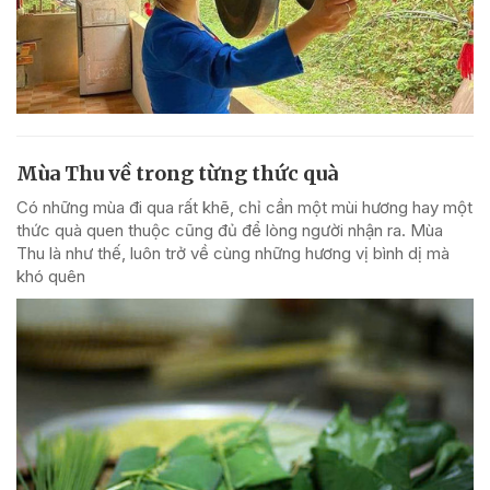
Mùa Thu về trong từng thức quà
Có những mùa đi qua rất khẽ, chỉ cần một mùi hương hay một
thức quà quen thuộc cũng đủ để lòng người nhận ra. Mùa
Thu là như thế, luôn trở về cùng những hương vị bình dị mà
khó quên