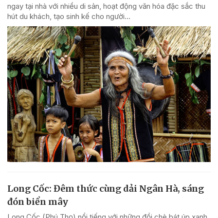
ngay tại nhà với nhiều di sản, hoạt động văn hóa đặc sắc thu
hút du khách, tạo sinh kế cho người...
Long Cốc: Đêm thức cùng dải Ngân Hà, sáng
đón biển mây
Long Cốc (Phú Thọ) nổi tiếng với những đồi chè bát úp xanh