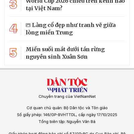
3
World Cup 2026 chiếu trên kênh nào
tại Việt Nam?
4
Làng cổ đẹp như tranh vẽ giữa
lòng miền Trung
5
Miền suối mát dưới tán rừng
nguyên sinh Xuân Sơn
Chuyên trang của VietNamNet
Cơ quan chủ quản: Bộ Dân tộc và Tôn giáo
Số giấy phép: 146/GP-BVHTTDL, cấp ngày 17/10/2025
Tổng biên tập: Nguyễn Văn Bá
Giấy phép hoạt động báo chí số 57/GP-BC do Cục Báo chí, Bộ