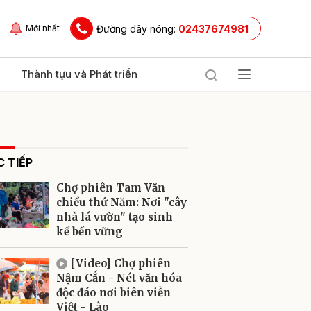
Đường dây nóng:
02437674981
Mới nhất
Thành tựu và Phát triển
 TIẾP
Chợ phiên Tam Văn
chiều thứ Năm: Nơi "cây
nhà lá vườn" tạo sinh
kế bền vững
ửi
[Video] Chợ phiên
Nậm Cắn - Nét văn hóa
độc đáo nơi biên viễn
Việt - Lào