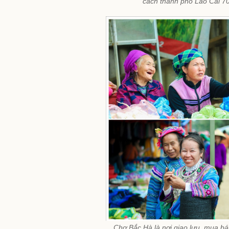
cách thành phố Lào Cai 7
Chợ Bắc Hà là nơi giao lưu, mua bá