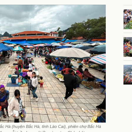
ắc Hà (huyện Bắc Hà, tỉnh Lào Cai), phiên chợ Bắc Hà