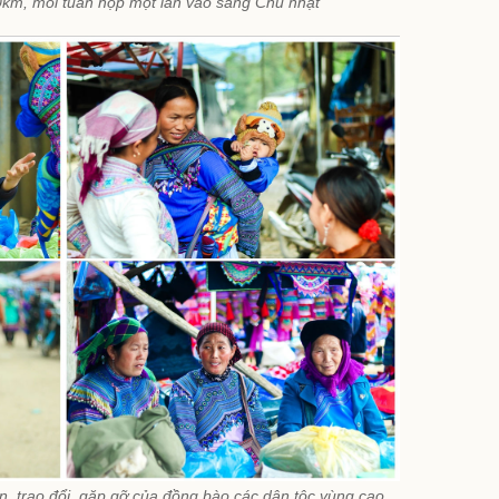
0km, mỗi tuần họp một lần vào sáng Chủ nhật
n, trao đổi, gặp gỡ của đồng bào các dân tộc vùng cao