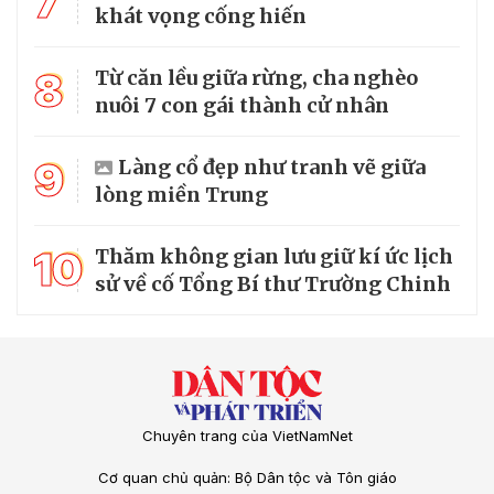
7
khát vọng cống hiến
8
Từ căn lều giữa rừng, cha nghèo
nuôi 7 con gái thành cử nhân
9
Làng cổ đẹp như tranh vẽ giữa
lòng miền Trung
10
Thăm không gian lưu giữ kí ức lịch
sử về cố Tổng Bí thư Trường Chinh
Chuyên trang của VietNamNet
Cơ quan chủ quản: Bộ Dân tộc và Tôn giáo