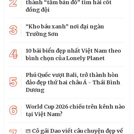
2
thành “tấm bản đồ” tìm hài cốt
đồng đội
3
“Kho báu xanh” nơi đại ngàn
Trường Sơn
4
10 bãi biển đẹp nhất Việt Nam theo
bình chọn của Lonely Planet
Phú Quốc vượt Bali, trở thành hòn
5
đảo đẹp thứ hai châu Á - Thái Bình
Dương
6
World Cup 2026 chiếu trên kênh nào
tại Việt Nam?
Cô gái Dao viết câu chuyện đẹp về