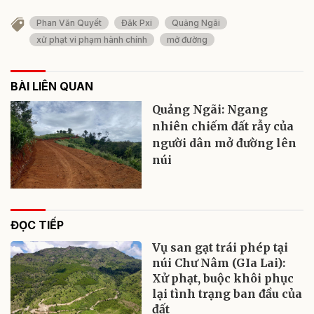
Phan Văn Quyết
Đăk Pxi
Quảng Ngãi
xử phạt vi phạm hành chính
mở đường
BÀI LIÊN QUAN
Quảng Ngãi: Ngang
nhiên chiếm đất rẫy của
người dân mở đường lên
núi
ĐỌC TIẾP
Vụ san gạt trái phép tại
núi Chư Nâm (GIa Lai):
Xử phạt, buộc khôi phục
lại tình trạng ban đầu của
đất