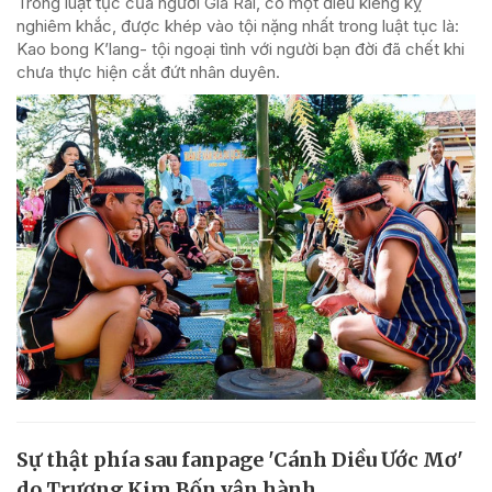
Trong luật tục của người Gia Rai, có một điều kiêng kỵ
nghiêm khắc, được khép vào tội nặng nhất trong luật tục là:
Kao bong K’lang- tội ngoại tình với người bạn đời đã chết khi
chưa thực hiện cắt đứt nhân duyên.
Sự thật phía sau fanpage 'Cánh Diều Ước Mơ'
do Trương Kim Bốn vận hành