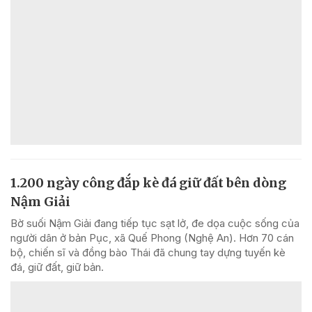
1.200 ngày công đắp kè đá giữ đất bên dòng
Nậm Giải
Bờ suối Nậm Giải đang tiếp tục sạt lở, đe dọa cuộc sống của
người dân ở bản Pục, xã Quế Phong (Nghệ An). Hơn 70 cán
bộ, chiến sĩ và đồng bào Thái đã chung tay dựng tuyến kè
đá, giữ đất, giữ bản.