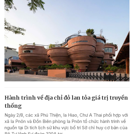
Hành trình về địa chỉ đỏ lan tỏa giá trị truyền
thống
Ngày 2/8, các xã Phú Thiện, Ia Hiao, Chư A Thai phối hợp với
xã Ia Pnôn và Đồn Biên phòng Ia Pnôn tổ chức hành trình về
nguồn tại Di tích lịch sử khu vực bố trí Sở chỉ huy cơ bản của
Bộ Tư lệnh Sư đoàn 320A tại...