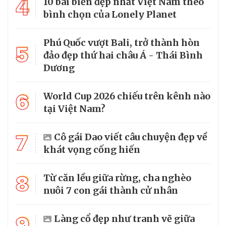
4
10 bãi biển đẹp nhất Việt Nam theo
bình chọn của Lonely Planet
Phú Quốc vượt Bali, trở thành hòn
5
đảo đẹp thứ hai châu Á - Thái Bình
Dương
6
World Cup 2026 chiếu trên kênh nào
tại Việt Nam?
7
Cô gái Dao viết câu chuyện đẹp về
khát vọng cống hiến
8
Từ căn lều giữa rừng, cha nghèo
nuôi 7 con gái thành cử nhân
9
Làng cổ đẹp như tranh vẽ giữa