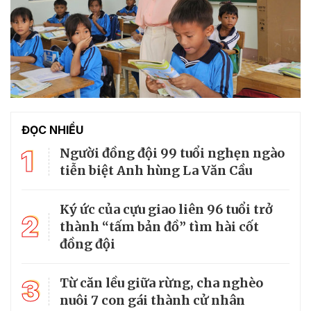
ĐỌC NHIỀU
1
Người đồng đội 99 tuổi nghẹn ngào
tiễn biệt Anh hùng La Văn Cầu
Ký ức của cựu giao liên 96 tuổi trở
2
thành “tấm bản đồ” tìm hài cốt
đồng đội
3
Từ căn lều giữa rừng, cha nghèo
nuôi 7 con gái thành cử nhân