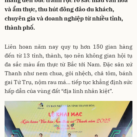
mang đến bức tranh rực rỡ sắc màu văn hoá
và ẩm thực, thu hút đông đảo du khách,
chuyên gia và doanh nghiệp từ nhiều tỉnh,
thành phố.
Liên hoan năm nay quy tụ hơn 150 gian hàng
đến từ 13 tỉnh, thành, tạo nên không gian hội tụ
đa sắc màu ẩm thực từ Bắc tới Nam. Đặc sản xứ
Thanh như nem chua, gỏi nhệch, chả tôm, bánh
gai Tứ Trụ, nộm rau má… tiếp tục khẳng định sức
hấp dẫn của vùng đất “địa linh nhân kiệt”.