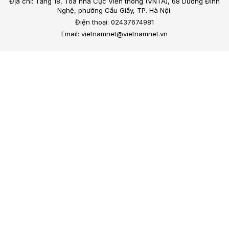
Địa chỉ: Tầng 18, Toà nhà Cục Viễn thông (VNTA), 68 Dương Đình
Nghệ, phường Cầu Giấy, TP. Hà Nội.
Điện thoại: 02437674981
Email: vietnamnet@vietnamnet.vn