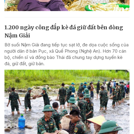
1.200 ngày công đắp kè đá giữ đất bên dòng
Nậm Giải
Bờ suối Nậm Giải đang tiếp tục sạt lở, đe dọa cuộc sống của
người dân ở bản Pục, xã Quế Phong (Nghệ An). Hơn 70 cán
bộ, chiến sĩ và đồng bào Thái đã chung tay dựng tuyến kè
đá, giữ đất, giữ bản.