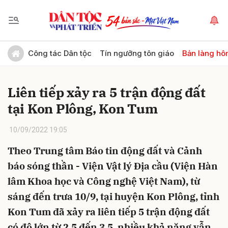
Gửi bình luận
Công tác Dân tộc
Tín ngưỡng tôn giáo
Bản làng hô
Liên tiếp xảy ra 5 trận động đất
tại Kon Plông, Kon Tum
10/09/2022 19:05
Theo Trung tâm Báo tin động đất và Cảnh
Hủy
Gửi
báo sóng thần - Viện Vật lý Địa cầu (Viện Hàn
lâm Khoa học và Công nghệ Việt Nam), từ
sáng đến trưa 10/9, tại huyện Kon Plông, tỉnh
Kon Tum đã xảy ra liên tiếp 5 trận động đất
có độ lớn từ 2.5 đến 3.5, nhiều khả năng vẫn