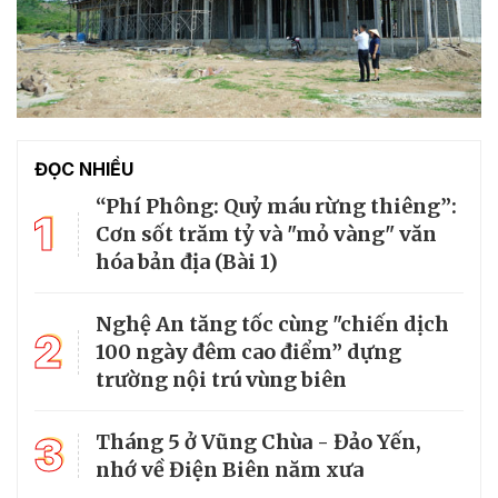
ĐỌC NHIỀU
“Phí Phông: Quỷ máu rừng thiêng”:
1
Cơn sốt trăm tỷ và "mỏ vàng" văn
hóa bản địa (Bài 1)
Nghệ An tăng tốc cùng "chiến dịch
2
100 ngày đêm cao điểm” dựng
trường nội trú vùng biên
3
Tháng 5 ở Vũng Chùa - Đảo Yến,
nhớ về Điện Biên năm xưa