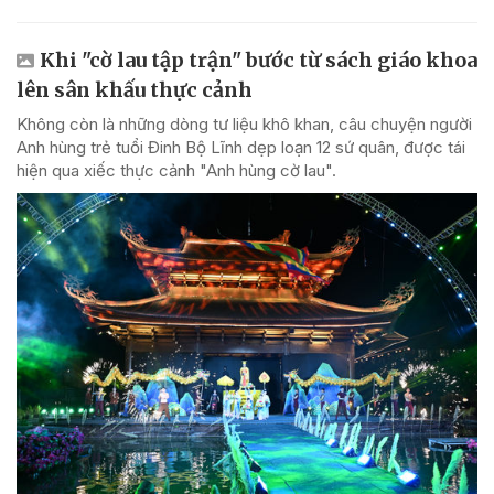
Khi "cờ lau tập trận" bước từ sách giáo khoa
lên sân khấu thực cảnh
Không còn là những dòng tư liệu khô khan, câu chuyện người
Anh hùng trẻ tuổi Đinh Bộ Lĩnh dẹp loạn 12 sứ quân, được tái
hiện qua xiếc thực cảnh "Anh hùng cờ lau".