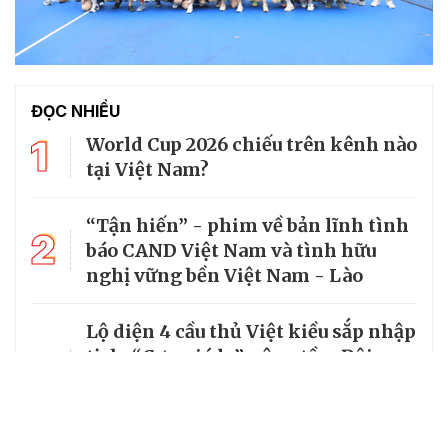
ĐỌC NHIỀU
1
World Cup 2026 chiếu trên kênh nào
tại Việt Nam?
“Tận hiến” - phim về bản lĩnh tình
2
báo CAND Việt Nam và tình hữu
nghị vững bền Việt Nam - Lào
Lộ diện 4 cầu thủ Việt kiều sắp nhập
3
tịch: “Cơn gió lạ” nâng tầm Đội
tuyển Việt Nam trên đường đua
World Cup