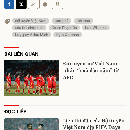
đội tuyển Việt Nam
bóng đá
thể thao
cầu thủ nhập tịch
Kevin Phạm Ba
Lee Williams
Leygley Adou Minh
Kyle Colonna
BÀI LIÊN QUAN
Đội tuyển nữ Việt Nam
nhận “quà đầu năm” từ
AFC
ĐỌC TIẾP
Lịch thi đấu của Đội tuyển
Việt Nam dịp FIFA Days