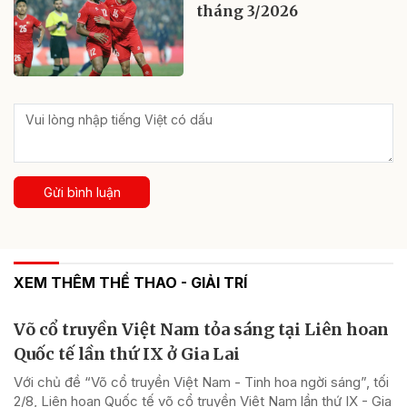
tháng 3/2026
Gửi bình luận
XEM THÊM THỂ THAO - GIẢI TRÍ
Võ cổ truyền Việt Nam tỏa sáng tại Liên hoan
Quốc tế lần thứ IX ở Gia Lai
Với chủ đề “Võ cổ truyền Việt Nam - Tinh hoa ngời sáng”, tối
2/8, Liên hoan Quốc tế võ cổ truyền Việt Nam lần thứ IX - Gia