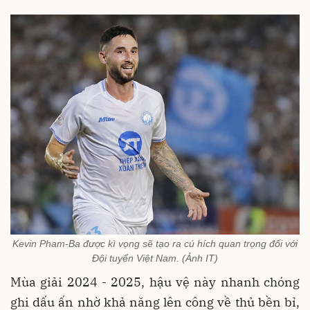
Kevin Pham-Ba được kì vọng sẽ tạo ra cú hích quan trọng đối với
Đội tuyển Việt Nam. (Ảnh IT)
Mùa giải 2024 - 2025, hậu vệ này nhanh chóng
ghi dấu ấn nhờ khả năng lên công về thủ bền bỉ,