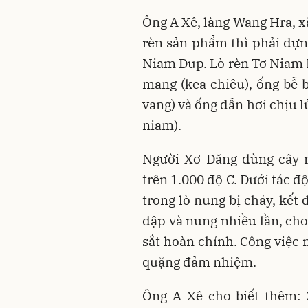
Ông A Xê, làng Wang Hra, x
rèn sản phẩm thì phải dựng
Niam Dup. Lò rèn Tơ Niam 
mang (kea chiêu), ống bễ b
vang) và ống dẫn hơi chịu lử
niam).
Người Xơ Đăng dùng cây r
trên 1.000 độ C. Dưới tác đ
trong lò nung bị chảy, kết
đập và nung nhiều lần, cho
sắt hoàn chỉnh. Công việc 
quặng đảm nhiệm.
Ông A Xê cho biết thêm: 