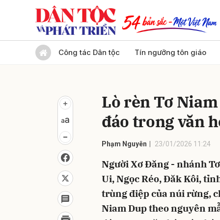
Gửi 
Công tác Dân tộc
Tín ngưỡng tôn giáo
Lò rèn Tơ Niam
đáo trong văn 
Phạm Nguyên
23/01/2026 11:24
Người Xơ Đăng - nhánh Tơ 
Ui, Ngọc Réo, Đăk Kôi, tỉ
trùng điệp của núi rừng, 
Niam Dup theo nguyên mẫ