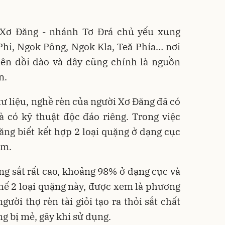
 Xơ Đăng - nhánh Tơ Đrá chủ yếu xung
hi, Ngok Pông, Ngok Kla, Teă Phía… nơi
iên dồi dào và đây cũng chính là nguồn
n.
tư liệu, nghề rèn của người Xơ Đăng đã có
 có kỹ thuật độc đáo riêng. Trong việc
ng biết kết hợp 2 loại quặng ở dạng cục
ẩm.
g sắt rất cao, khoảng 98% ở dạng cục và
hế 2 loại quặng này, được xem là phương
ười thợ rèn tài giỏi tạo ra thỏi sắt chất
g bị mẻ, gãy khi sử dụng.