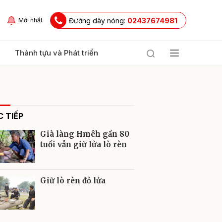
Đường dây nóng:
02437674981
Mới nhất
Thành tựu và Phát triển
 TIẾP
Già làng Hmêh gần 80
tuổi vẫn giữ lửa lò rèn
ửi
Giữ lò rèn đỏ lửa