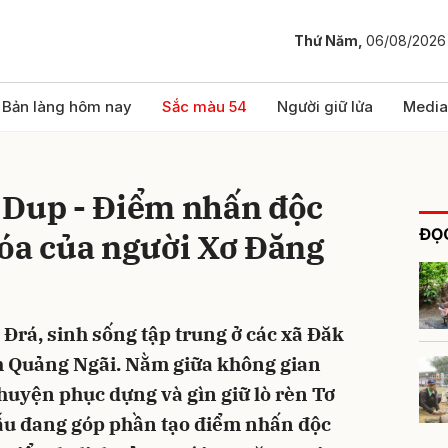
Thứ Năm,
06/08/2026
bình luận
Bản làng hôm nay
Sắc màu 54
Người giữ lửa
Media
 Dup - Điểm nhấn độc
ĐỌC
hóa của người Xơ Đăng
Đrá, sinh sống tập trung ở các xã Đăk
Hủy
G
nh Quảng Ngãi. Nằm giữa không gian
chuyện phục dựng và gìn giữ lò rèn Tơ
u đang góp phần tạo điểm nhấn độc