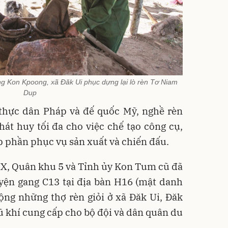
g Kon Kpoong, xã Đăk Ui phục dựng lại lò rèn Tơ Niam
Dup
thực dân Pháp và đế quốc Mỹ, nghề rèn
át huy tối đa cho việc chế tạo công cụ,
óp phần phục vụ sản xuất và chiến đấu.
X, Quân khu 5 và Tỉnh ủy Kon Tum cũ đã
uyện gang C13 tại địa bàn H16 (mật danh
ộng những thợ rèn giỏi ở xã Đăk Ui, Đăk
vũ khí cung cấp cho bộ đội và dân quân du