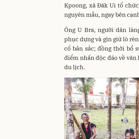
Kpoong, xã Đăk Ui tổ chức
nguyên mẫu, ngay bên cạnh 
Ông U Bra, người dân làn
phục dựng và gìn giữ lò rè
cố bản sắc; đồng thời bổ 
điểm nhấn độc đáo về văn h
du lịch.