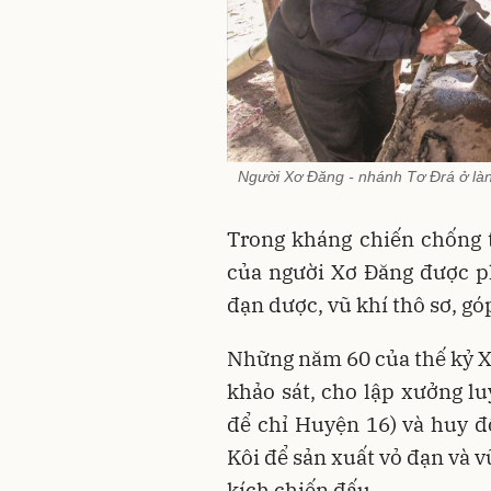
Người Xơ Đăng - nhánh Tơ Đrá ở làn
Trong kháng chiến chống 
của người Xơ Đăng được ph
đạn dược, vũ khí thô sơ, g
Những năm 60 của thế kỷ X
khảo sát, cho lập xưởng l
để chỉ Huyện 16) và huy đ
Kôi để sản xuất vỏ đạn và 
kích chiến đấu.