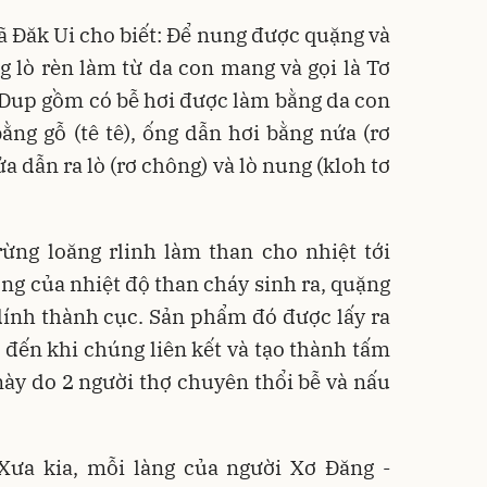
ã Đăk Ui cho biết: Để nung được quặng và
 lò rèn làm từ da con mang và gọi là Tơ
Dup gồm có bễ hơi được làm bằng da con
ằng gỗ (tê tê), ống dẫn hơi bằng nứa (rơ
a dẫn ra lò (rơ chông) và lò nung (kloh tơ
ừng loăng rlinh làm than cho nhiệt tới
ộng của nhiệt độ than cháy sinh ra, quặng
 dính thành cục. Sản phẩm đó được lấy ra
 đến khi chúng liên kết và tạo thành tấm
này do 2 người thợ chuyên thổi bễ và nấu
Xưa kia, mỗi làng của người Xơ Đăng -