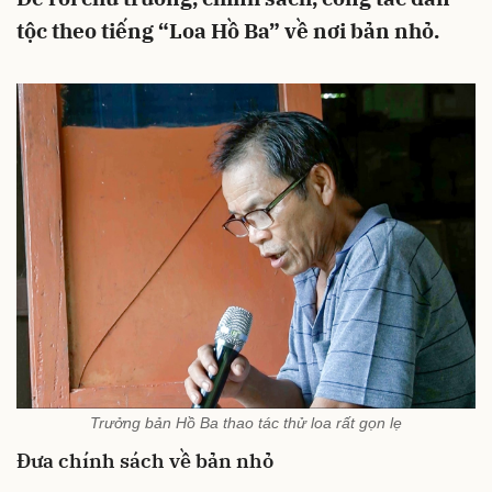
tộc theo tiếng “Loa Hồ Ba” về nơi bản nhỏ.
Trưởng bản Hồ Ba thao tác thử loa rất gọn lẹ
Đưa chính sách về bản nhỏ