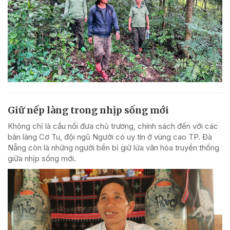
Giữ nếp làng trong nhịp sống mới
Không chỉ là cầu nối đưa chủ trương, chính sách đến với các
bản làng Cơ Tu, đội ngũ Người có uy tín ở vùng cao TP. Đà
Nẵng còn là những người bền bỉ giữ lửa văn hóa truyền thống
giữa nhịp sống mới.