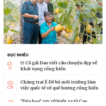
ĐỌC NHIỀU
1
Cô gái Dao viết câu chuyện đẹp về
khát vọng cống hiến
2
Chàng trai Ê Đê bỏ môi trường làm
việc quốc tế về quê hương cống hiến
3
"Đóa hoa" rực rỡ bước ra từ Cao