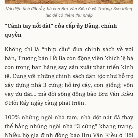
Với diện tích đất rẫy, bà con Bru Vân Kiều ở xã Trường Sơn trồng
lạc để có thêm thu nhập
“Cánh tay nối dài” của cấp ủy Đảng, chính
quyền
Không chỉ là “nhịp cầu” đưa chính sách về với
bản, Trưởng bản Hồ Ba còn động viên khích lệ bà
con trong bản hăng say sản xuất phát triển kinh
tế. Cùng với những chính sách dân tộc như hỗ trợ
xây dựng nhà 3 cứng; hỗ trợ cây, con giống; vốn
vay ưu đãi… mà đời sống đồng bào Bru Vân Kiều
ở Hôi Rấy ngày càng phát triển.
100% những ngôi nhà tạm, nhà dột nát đã thay
thế bằng những ngôi nhà “3 cứng” khang trang.
Nhiều hộ gia đình đồng bào Bru Vân Kiều ở Hôi