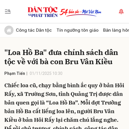
Gửi bình luận
Công tác Dân tộc
Tín ngưỡng tôn giáo
Bản làng hô
"Loa Hồ Ba" đưa chính sách dân
tộc về với bà con Bru Vân Kiều
Phạm Tiến
01/11/2025 10:30
Chiếc loa cũ, chạy bằng bình ắc quy ở bản Hôi
Hủy
Gửi
Rấy, xã Trường Sơn, tỉnh Quảng Trị được dân
bản quen gọi là “Loa Hồ Ba”. Mỗi đợt Trưởng
bản Hồ Ba cất liếng loa lên, người Bru Vân
Kiều ở bản Hôi Rấy lại chăm chú lắng nghe.
Để rồi chủ trương, chính sách, công tác dân