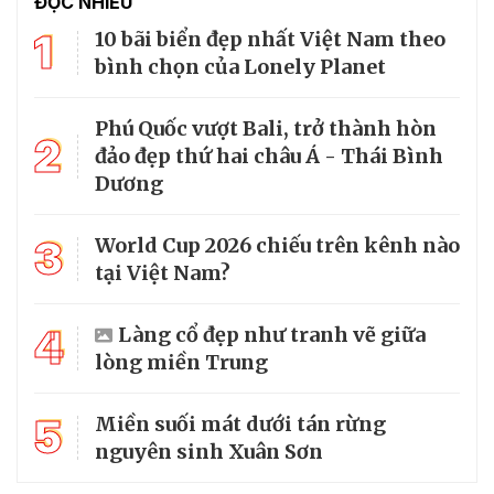
ĐỌC NHIỀU
1
10 bãi biển đẹp nhất Việt Nam theo
bình chọn của Lonely Planet
Phú Quốc vượt Bali, trở thành hòn
2
đảo đẹp thứ hai châu Á - Thái Bình
Dương
3
World Cup 2026 chiếu trên kênh nào
tại Việt Nam?
4
Làng cổ đẹp như tranh vẽ giữa
lòng miền Trung
5
Miền suối mát dưới tán rừng
nguyên sinh Xuân Sơn