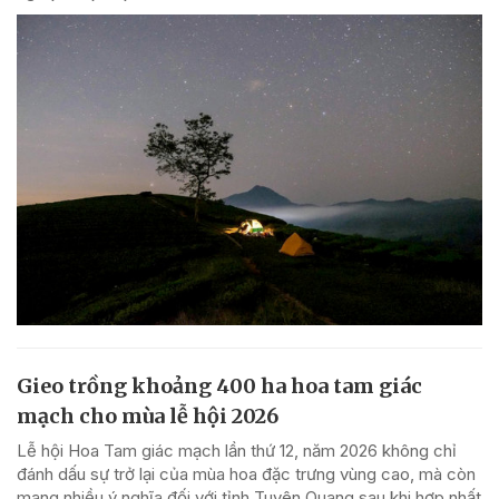
Gieo trồng khoảng 400 ha hoa tam giác
mạch cho mùa lễ hội 2026
Lễ hội Hoa Tam giác mạch lần thứ 12, năm 2026 không chỉ
đánh dấu sự trở lại của mùa hoa đặc trưng vùng cao, mà còn
mang nhiều ý nghĩa đối với tỉnh Tuyên Quang sau khi hợp nhất