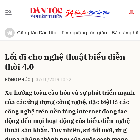
Gửi bình luận
Công tác Dân tộc
Tín ngưỡng tôn giáo
Bản làng hô
Lối đi cho nghệ thuật biểu diễn
thời 4.0
HỒNG PHÚC
07/10/2019 10:22
Xu hướng toàn cầu hóa và sự phát triển mạnh
Hủy
Gửi
của các ứng dụng công nghệ, đặc biệt là các
công nghệ trên nền tảng internet đang tác
động đến mọi hoạt động của biểu diễn nghệ
thuật sân khấu. Tuy nhiên, sự đổi mới, ứng
dụng những thành tựu của cuộc cách mạng