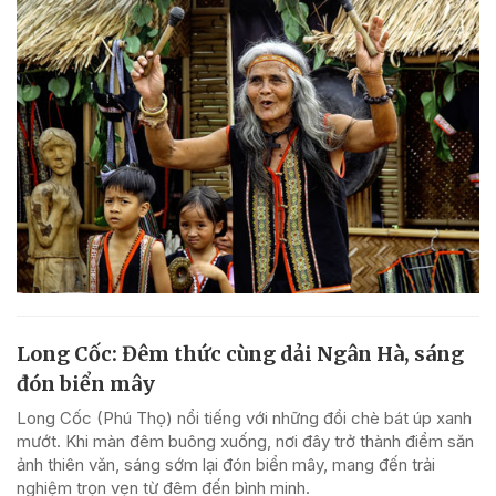
Long Cốc: Đêm thức cùng dải Ngân Hà, sáng
đón biển mây
Long Cốc (Phú Thọ) nổi tiếng với những đồi chè bát úp xanh
mướt. Khi màn đêm buông xuống, nơi đây trở thành điểm săn
ảnh thiên văn, sáng sớm lại đón biển mây, mang đến trải
nghiệm trọn vẹn từ đêm đến bình minh.