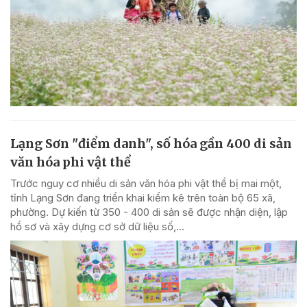
Lạng Sơn "điểm danh", số hóa gần 400 di sản
văn hóa phi vật thể
Trước nguy cơ nhiều di sản văn hóa phi vật thể bị mai một,
tỉnh Lạng Sơn đang triển khai kiểm kê trên toàn bộ 65 xã,
phường. Dự kiến từ 350 - 400 di sản sẽ được nhận diện, lập
hồ sơ và xây dựng cơ sở dữ liệu số,...