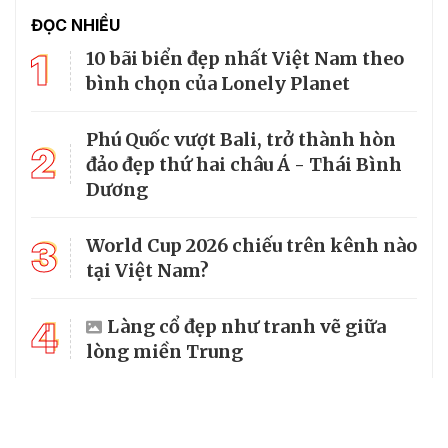
ĐỌC NHIỀU
1
10 bãi biển đẹp nhất Việt Nam theo
bình chọn của Lonely Planet
Phú Quốc vượt Bali, trở thành hòn
2
đảo đẹp thứ hai châu Á - Thái Bình
Dương
3
World Cup 2026 chiếu trên kênh nào
tại Việt Nam?
4
Làng cổ đẹp như tranh vẽ giữa
lòng miền Trung
5
Miền suối mát dưới tán rừng
nguyên sinh Xuân Sơn