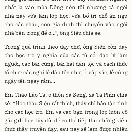
nhất là vào mùa Đông nên tôi nhường cả ngôi
nhà này vừa làm lớp học, vừa bố trí chỗ ăn ngủ
cho các cháu, còn gia đình thì chuyển vào ngôi
nhà bên trong để ở…”, ông Siệu chia sẻ.
Trong quá trình theo dạy chữ, ông Siền còn dạy
cho học trò ý nghĩa của các từ cổ, đạo lý làm
người, các bài cúng, bài hát dân tộc và cách thức
tổ chức các nghi lễ dân tộc như, lễ cấp sắc, lễ cúng
ngày tết, ngày rằm…
Em Chảo Láo Tả, ở thôn Sả Séng, xã Tả Phìn chia
sẻ: “Học thầu Siệu rất thích, thầy chỉ bảo tận tình
cho các học trò. Em và các bạn trong lớp luôn cố
gắng đi học đầy đủ, để có thể tiếp thu những kiến
thức thầy truyền dạy, sau này sẽ làm được nhiều