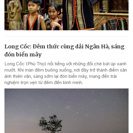
Long Cốc: Đêm thức cùng dải Ngân Hà, sáng
đón biển mây
Long Cốc (Phú Thọ) nổi tiếng với những đồi chè bát úp xanh
mướt. Khi màn đêm buông xuống, nơi đây trở thành điểm săn
ảnh thiên văn, sáng sớm lại đón biển mây, mang đến trải
nghiệm trọn vẹn từ đêm đến bình minh.