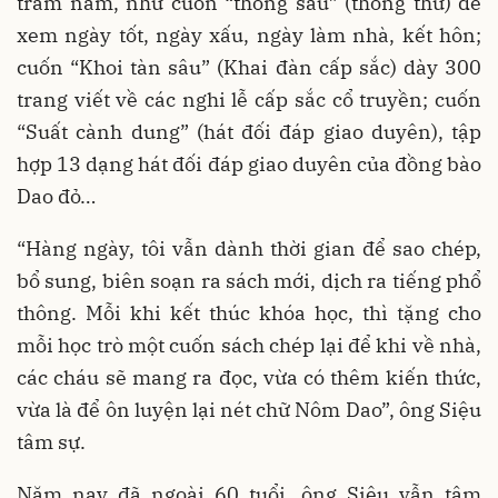
trăm năm, như cuốn “thông sâu” (thông thư) để
xem ngày tốt, ngày xấu, ngày làm nhà, kết hôn;
cuốn “Khoi tàn sâu” (Khai đàn cấp sắc) dày 300
trang viết về các nghi lễ cấp sắc cổ truyền; cuốn
“Suất cành dung” (hát đối đáp giao duyên), tập
hợp 13 dạng hát đối đáp giao duyên của đồng bào
Dao đỏ…
“Hàng ngày, tôi vẫn dành thời gian để sao chép,
bổ sung, biên soạn ra sách mới, dịch ra tiếng phổ
thông. Mỗi khi kết thúc khóa học, thì tặng cho
mỗi học trò một cuốn sách chép lại để khi về nhà,
các cháu sẽ mang ra đọc, vừa có thêm kiến thức,
vừa là để ôn luyện lại nét chữ Nôm Dao”, ông Siệu
tâm sự.
Năm nay đã ngoài 60 tuổi, ông Siệu vẫn tâm