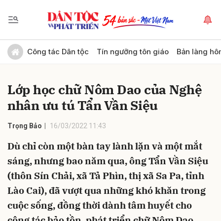
Gửi bình luận
Công tác Dân tộc
Tín ngưỡng tôn giáo
Bản làng hô
Lớp học chữ Nôm Dao của Nghệ
nhân ưu tú Tẩn Vần Siệu
Trọng Bảo
16/03/2022 11:43
Dù chỉ còn một bàn tay lành lặn và một mắt
Hủy
Gửi
sáng, nhưng bao năm qua, ông Tẩn Vần Siệu
(thôn Sín Chải, xã Tả Phìn, thị xã Sa Pa, tỉnh
Lào Cai), đã vượt qua những khó khăn trong
cuộc sống, đồng thời dành tâm huyết cho
công tác bảo tồn, phát triển chữ Nôm Dao.