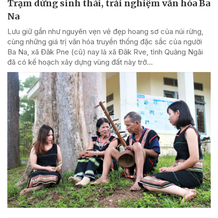
Trạm dừng sinh thái, trải nghiệm văn hóa Ba
Na
Lưu giữ gần như nguyên vẹn vẻ đẹp hoang sơ của núi rừng,
cùng những giá trị văn hóa truyền thống đặc sắc của người
Ba Na, xã Đăk Pne (cũ) nay là xã Đăk Rve, tỉnh Quảng Ngãi
đã có kế hoạch xây dựng vùng đất này trở...