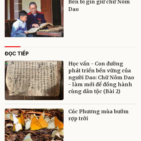
Bền bỉ gìn giữ chữ Nôm
Dao
ĐỌC TIẾP
Học vấn - Con đường
phát triển bền vững của
người Dao: Chữ Nôm Dao
- làm mới để đồng hành
cùng dân tộc (Bài 2)
Cúc Phương mùa bướm
rợp trời