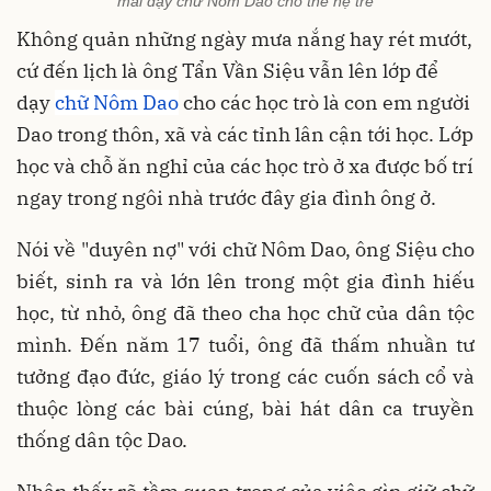
mài dạy chữ Nôm Dao cho thế hệ trẻ
Không quản những ngày mưa nắng hay rét mướt,
cứ đến lịch là ông Tẩn Vần Siệu vẫn lên lớp để
dạy
chữ Nôm Dao
cho các học trò là con em người
Dao trong thôn, xã và các tỉnh lân cận tới học. Lớp
học và chỗ ăn nghỉ của các học trò ở xa được bố trí
ngay trong ngôi nhà trước đây gia đình ông ở.
Nói về "duyên nợ" với chữ Nôm Dao, ông Siệu cho
biết, sinh ra và lớn lên trong một gia đình hiếu
học, từ nhỏ, ông đã theo cha học chữ của dân tộc
mình. Đến năm 17 tuổi, ông đã thấm nhuần tư
tưởng đạo đức, giáo lý trong các cuốn sách cổ và
thuộc lòng các bài cúng, bài hát dân ca truyền
thống dân tộc Dao.