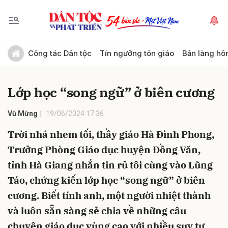
Gửi bình luận
Công tác Dân tộc
Tín ngưỡng tôn giáo
Bản làng hô
Lớp học “song ngữ” ở biên cương
Vũ Mừng
19/06/2024 17:36
Trời nhá nhem tối, thầy giáo Hà Đình Phong,
Trưởng Phòng Giáo dục huyện Đồng Văn,
Hủy
Gửi
tỉnh Hà Giang nhắn tin rủ tôi cùng vào Lũng
Táo, chứng kiến lớp học “song ngữ” ở biên
cương. Biết tính anh, một người nhiệt thành
và luôn sẵn sàng sẻ chia về những câu
chuyện giáo dục vùng cao với nhiều suy tư,