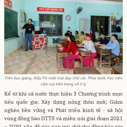
Trên bục giảng, thầy Pó miệt mài dạy chữ cái. Phía dưới, học viên
cặm cụi trên trang vở ô ly
Kể từ khi cả nước thực hiện 3 Chương trình mục
tiêu quốc gia: Xây dựng nông thôn mới; Giảm
nghèo bền vững và Phát triển kinh tế - xã hội
vùng đồng bào DTTS và miền núi giai đoạn 2021
– 2030, vấn đề xóa nạn mù chữ cho đồng bào các