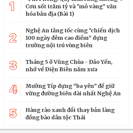
1
Cơn sốt trăm tỷ và "mỏ vàng" văn
hóa bản địa (Bài 1)
Nghệ An tăng tốc cùng "chiến dịch
2
100 ngày đêm cao điểm” dựng
trường nội trú vùng biên
3
Tháng 5 ở Vũng Chùa - Đảo Yến,
nhớ về Điện Biên năm xưa
4
Mường Típ dựng “ba yên” để giữ
vững đường biên dài nhất Nghệ An
5
Hàng rào xanh đổi thay bản làng
đồng bào dân tộc Thái