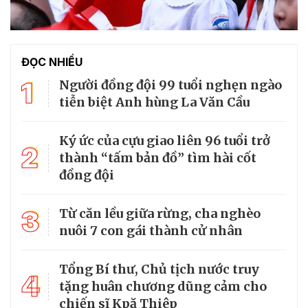
ĐỌC NHIỀU
1
Người đồng đội 99 tuổi nghẹn ngào
tiễn biệt Anh hùng La Văn Cầu
Ký ức của cựu giao liên 96 tuổi trở
2
thành “tấm bản đồ” tìm hài cốt
đồng đội
3
Từ căn lều giữa rừng, cha nghèo
nuôi 7 con gái thành cử nhân
Tổng Bí thư, Chủ tịch nước truy
4
tặng huân chương dũng cảm cho
chiến sĩ Kpă Thiêp