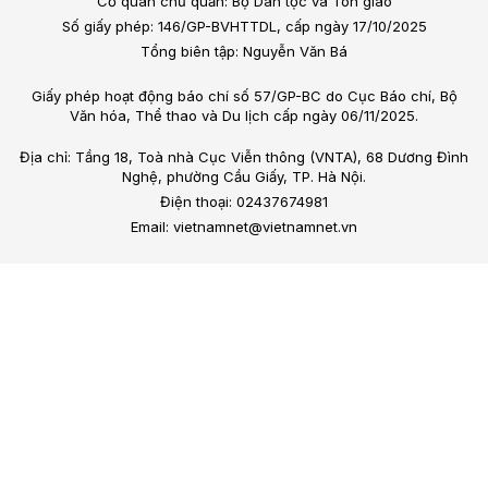
Cơ quan chủ quản: Bộ Dân tộc và Tôn giáo
Số giấy phép: 146/GP-BVHTTDL, cấp ngày 17/10/2025
Tổng biên tập: Nguyễn Văn Bá
Giấy phép hoạt động báo chí số 57/GP-BC do Cục Báo chí, Bộ
Văn hóa, Thể thao và Du lịch cấp ngày 06/11/2025.
Địa chỉ: Tầng 18, Toà nhà Cục Viễn thông (VNTA), 68 Dương Đình
Nghệ, phường Cầu Giấy, TP. Hà Nội.
Điện thoại: 02437674981
Email: vietnamnet@vietnamnet.vn