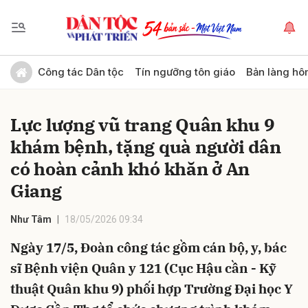
Gửi bình luận
Công tác Dân tộc
Tín ngưỡng tôn giáo
Bản làng hô
Lực lượng vũ trang Quân khu 9
khám bệnh, tặng quà người dân
có hoàn cảnh khó khăn ở An
Giang
Hủy
Gửi
Như Tâm
18/05/2026 09:34
Ngày 17/5, Đoàn công tác gồm cán bộ, y, bác
sĩ Bệnh viện Quân y 121 (Cục Hậu cần - Kỹ
thuật Quân khu 9) phối hợp Trường Đại học Y