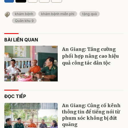
khám bệnh
khám bệnh miễn phí
tặng quà
Quân khu 9
BÀI LIÊN QUAN
An Giang: Tăng cường
phối hợp nâng cao hiệu
quả công tác dân tộc
ĐỌC TIẾP
An Giang: Củng cố kênh
thông tin để tiếng nói từ
phum sóc không bị đứt
quãng