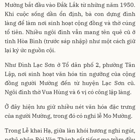
Mường bắt đầu vào Đắk Lắk từ những năm 1950.
Khi cuộc sống dần ổn định, bà con dựng đình
làng để làm nơi sinh hoạt cộng đồng và thờ cúng
tổ tiên. Nhiều ngôi đình vẫn mang tên quê cũ ở
tỉnh Hòa Bình (trước sáp nhập) như một cách giữ
lại ký ức nguồn cội.
Như Đình Lạc Sơn ở Tổ dân phố 2, phường Tân
Lập, nơi sinh hoạt văn hóa tín ngưỡng của cộng
đồng người Mường đến từ huyện Lạc Sơn cũ.
Ngôi đình thờ Vua Hùng và 6 vị có công lập làng.
Ở đây hiện lưu giữ nhiều nét văn hóa đặc trưng
của người Mường, trong đó có nghi lễ Mo Mường.
Trong Lễ khai Hạ, giữa làn khói hương nghi ngút,
nghệ nhân Bùi Văn Thành cất tiếng mo trầm đều