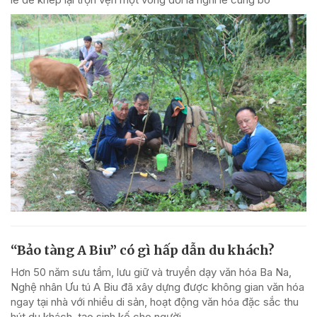
“Bảo tàng A Biu” có gì hấp dẫn du khách?
Hơn 50 năm sưu tầm, lưu giữ và truyền dạy văn hóa Ba Na,
Nghệ nhân Ưu tú A Biu đã xây dựng được không gian văn hóa
ngay tại nhà với nhiều di sản, hoạt động văn hóa đặc sắc thu
hút du khách, tạo sinh kế cho người...