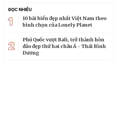
ĐỌC NHIỀU
1
10 bãi biển đẹp nhất Việt Nam theo
bình chọn của Lonely Planet
Phú Quốc vượt Bali, trở thành hòn
2
đảo đẹp thứ hai châu Á - Thái Bình
Dương
3
World Cup 2026 chiếu trên kênh nào
tại Việt Nam?
4
Làng cổ đẹp như tranh vẽ giữa
lòng miền Trung
5
Miền suối mát dưới tán rừng
nguyên sinh Xuân Sơn