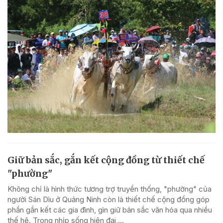
Giữ bản sắc, gắn kết cộng đồng từ thiết chế
"phường"
Không chỉ là hình thức tương trợ truyền thống, "phường" của
người Sán Dìu ở Quảng Ninh còn là thiết chế cộng đồng góp
phần gắn kết các gia đình, gìn giữ bản sắc văn hóa qua nhiều
thế hệ. Trong nhịp sống hiện đại,...