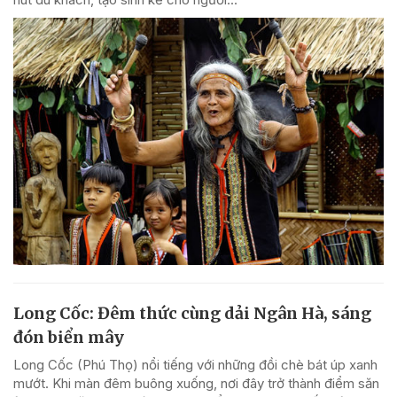
Long Cốc: Đêm thức cùng dải Ngân Hà, sáng
đón biển mây
Long Cốc (Phú Thọ) nổi tiếng với những đồi chè bát úp xanh
mướt. Khi màn đêm buông xuống, nơi đây trở thành điểm săn