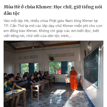
Mùa Hè ở chùa Khmer: Học chữ, giữ tiếng nói
dân tộc
Vào mỗi dịp Hè, nhiều chùa Phật giáo Nam tông Khmer tại
TP. Cần Thơ lại mở các lớp dạy chữ Khmer miễn phí cho con
em đồng bào Khmer. Không chỉ giúp các em biết đọc, biết
viết tiếng nói, chữ viết của dân tộc mình,...