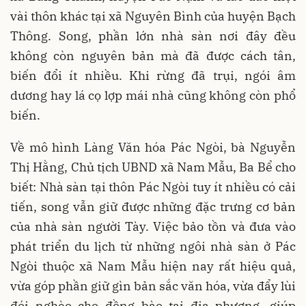
vài thôn khác tại xã Nguyên Bình của huyện Bạch
Thông. Song, phần lớn nhà sàn nơi đây đều
không còn nguyên bản mà đã được cách tân,
biến đổi ít nhiều. Khi rừng đã trụi, ngói âm
dương hay lá cọ lợp mái nhà cũng không còn phổ
biến.
Về mô hình Làng Văn hóa Pác Ngòi, bà Nguyễn
Thị Hằng, Chủ tịch UBND xã Nam Mẫu, Ba Bể cho
biết: Nhà sàn tại thôn Pác Ngòi tuy ít nhiều có cải
tiến, song vẫn giữ được những đặc trưng cơ bản
của nhà sàn người Tày. Việc bảo tồn và đưa vào
phát triển du lịch từ những ngôi nhà sàn ở Pác
Ngòi thuộc xã Nam Mẫu hiện nay rất hiệu quả,
vừa góp phần giữ gìn bản sắc văn hóa, vừa đẩy lùi
đói nghèo cho đồng bào tại địa phương, giúp