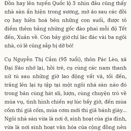
Đồn hay lên tuyến Quốc lộ 3 nhìn đâu cũng thấy
nhà sàn ẩn hiện trong sương, mờ ảo sau các đồi
cọ hay hiền hoà bên những con suối, được tô
điểm thêm bằng những gốc đào phai mỗi độ Tết
đến, Xuân về. Còn bây giờ chỉ lác đác vài ba ngôi
nhà, có lẽ cũng sắp bị dỡ bỏ!
Cụ Nguyễn Thị Cắm (95 tuổi), thôn Pác Lèo, xã
Đại Sảo nhớ lại, hồi trẻ, cụ cùng các nam thanh
nữ tú sau những giờ lao động vất vả, tối đến,
trăng lên lại tụ tập tại một ngôi nhà sàn nào đó
trong bản cùng hát sli, lượn, cùng chuyện trò về
mùa vụ, tình hình chiến sự lúc bấy giờ, đến mùa
cốm thì giã cốm, mùa cơm mới thì giã bánh giày…
Ngôi nhà sàn vừa là nơi ở, sinh hoạt của gia đình,
vừa là nơi sinh hoạt văn hóa của cộng đồng nên