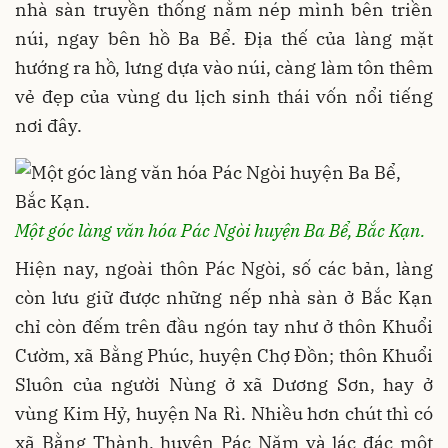
nhà sàn truyền thống nằm nép mình bên triền
núi, ngay bên hồ Ba Bể. Địa thế của làng mặt
hướng ra hồ, lưng dựa vào núi, càng làm tôn thêm
vẻ đẹp của vùng du lịch sinh thái vốn nổi tiếng
nơi đây.
Một góc làng văn hóa Pác Ngòi huyện Ba Bể, Bắc Kạn.
Hiện nay, ngoài thôn Pác Ngòi, số các bản, làng
còn lưu giữ được những nếp nhà sàn ở Bắc Kạn
chỉ còn đếm trên đầu ngón tay như ở thôn Khuổi
Cườm, xã Bằng Phúc, huyện Chợ Đồn; thôn Khuổi
Sluôn của người Nùng ở xã Dương Sơn, hay ở
vùng Kim Hỷ, huyện Na Rì. Nhiều hơn chút thì có
xã Bằng Thành, huyện Pác Nặm và lác đác một