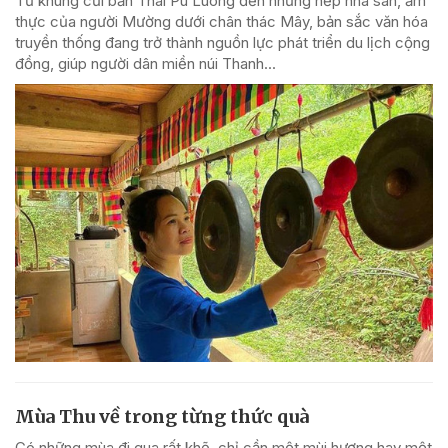
Từ khung cửi bản Thái Pù Luông đến những nếp nhà sàn, ẩm
thực của người Mường dưới chân thác Mây, bản sắc văn hóa
truyền thống đang trở thành nguồn lực phát triển du lịch cộng
đồng, giúp người dân miền núi Thanh...
Mùa Thu về trong từng thức quà
Có những mùa đi qua rất khẽ, chỉ cần một mùi hương hay một