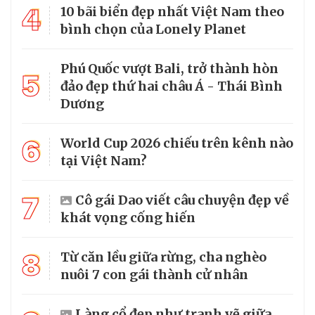
4
10 bãi biển đẹp nhất Việt Nam theo
bình chọn của Lonely Planet
Phú Quốc vượt Bali, trở thành hòn
5
đảo đẹp thứ hai châu Á - Thái Bình
Dương
6
World Cup 2026 chiếu trên kênh nào
tại Việt Nam?
7
Cô gái Dao viết câu chuyện đẹp về
khát vọng cống hiến
8
Từ căn lều giữa rừng, cha nghèo
nuôi 7 con gái thành cử nhân
Làng cổ đẹp như tranh vẽ giữa