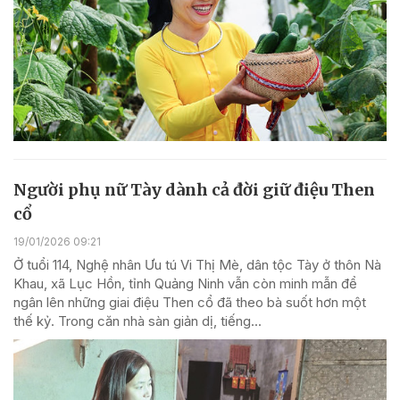
Người phụ nữ Tày dành cả đời giữ điệu Then
cổ
19/01/2026 09:21
Ở tuổi 114, Nghệ nhân Ưu tú Vi Thị Mè, dân tộc Tày ở thôn Nà
Khau, xã Lục Hồn, tỉnh Quảng Ninh vẫn còn minh mẫn để
ngân lên những giai điệu Then cổ đã theo bà suốt hơn một
thế kỷ. Trong căn nhà sàn giản dị, tiếng...