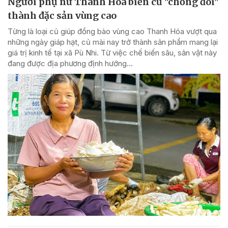
Người phụ nữ Thanh Hóa biến củ "chống đói"
thành đặc sản vùng cao
Từng là loại củ giúp đồng bào vùng cao Thanh Hóa vượt qua
những ngày giáp hạt, củ mài nay trở thành sản phẩm mang lại
giá trị kinh tế tại xã Pù Nhi. Từ việc chế biến sâu, sản vật này
đang được địa phương định hướng...