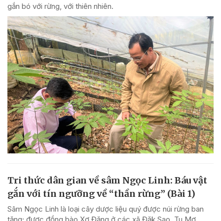
gắn bó với rừng, với thiên nhiên.
Tri thức dân gian về sâm Ngọc Linh: Báu vật
gắn với tín ngưỡng về “thần rừng” (Bài 1)
Sâm Ngọc Linh là loại cây dược liệu quý được núi rừng ban
tặng; được đồng bào Xơ Đăng ở các xã Đăk Sao, Tu Mơ