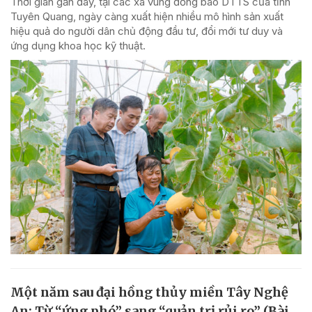
Thời gian gần đây, tại các xã vùng đồng bào DTTS của tỉnh
Tuyên Quang, ngày càng xuất hiện nhiều mô hình sản xuất
hiệu quả do người dân chủ động đầu tư, đổi mới tư duy và
ứng dụng khoa học kỹ thuật.
Một năm sau đại hồng thủy miền Tây Nghệ
An: Từ “ứng phó” sang “quản trị rủi ro” (Bài