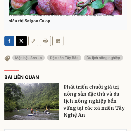
Mận hậu và nông sản Sơn La đã có mặt trong hệ thống
siêu thị Saigon Co.op
Mận hậu Sơn La
Đặc sản Tây Bắc
Du lịch nông nghiệp
BÀI LIÊN QUAN
Phát triển chuỗi giá trị
nông sản đặc thù và du
lịch nông nghiệp bền
vững tại các xã miền Tây
Nghệ An