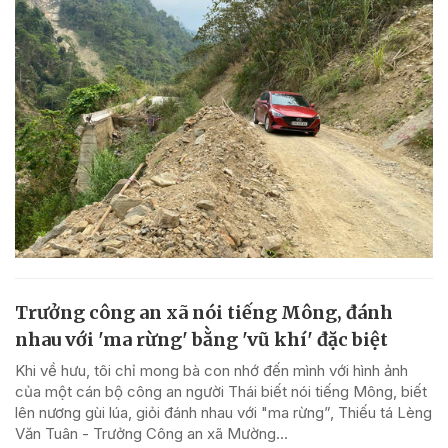
Trưởng công an xã nói tiếng Mông, đánh
nhau với 'ma rừng' bằng 'vũ khí' đặc biệt
Khi về hưu, tôi chỉ mong bà con nhớ đến mình với hình ảnh
của một cán bộ công an người Thái biết nói tiếng Mông, biết
lên nương gùi lúa, giỏi đánh nhau với "ma rừng”, Thiếu tá Lèng
Văn Tuân - Trưởng Công an xã Mường...