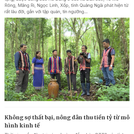
Rông, Măng Ri, Ngọc Linh, Xốp, tỉnh Quảng Ngãi phát hiện từ
rất lâu đời, gắn với tập quán, tín ngưỡng...
Không sợ thất bại, nông dân thu tiền tỷ từ mô
hình kinh tế