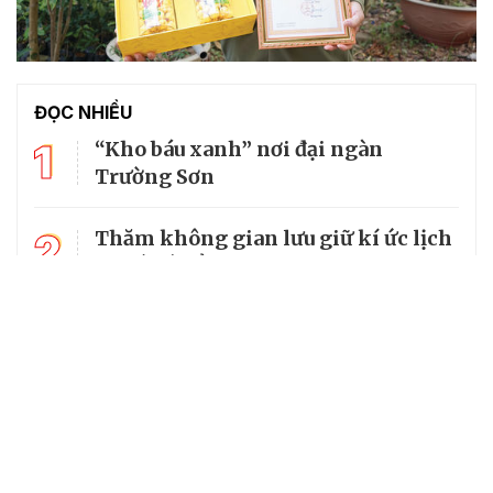
ĐỌC NHIỀU
1
“Kho báu xanh” nơi đại ngàn
Trường Sơn
2
Thăm không gian lưu giữ kí ức lịch
sử về cố Tổng Bí thư Trường Chinh
3
Mùi tàu: Vị thuốc đa năng trong
vườn nhà
4
Giá khoai lang giảm sâu, nông dân
khóc ròng vì "lỗ kép"