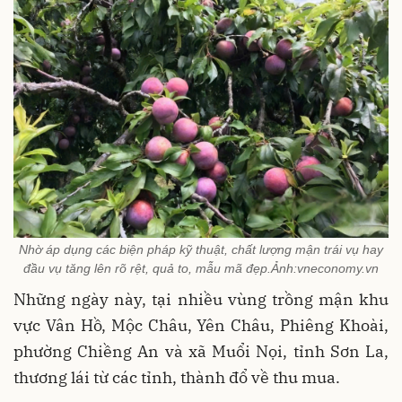
Nhờ áp dụng các biện pháp kỹ thuật, chất lượng mận trái vụ hay
đầu vụ tăng lên rõ rệt, quả to, mẫu mã đẹp.Ảnh:vneconomy.vn
Những ngày này, tại nhiều vùng trồng mận khu
vực Vân Hồ, Mộc Châu, Yên Châu, Phiêng Khoài,
phường Chiềng An và xã Muổi Nọi, tỉnh Sơn La,
thương lái từ các tỉnh, thành đổ về thu mua.