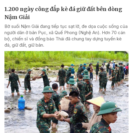
1.200 ngày công đắp kè đá giữ đất bên dòng
Nậm Giải
Bờ suối Nậm Giải đang tiếp tục sạt lở, đe dọa cuộc sống của
người dân ở bản Pục, xã Quế Phong (Nghệ An). Hơn 70 cán
bộ, chiến sĩ và đồng bào Thái đã chung tay dựng tuyến kè
đá, giữ đất, giữ bản.