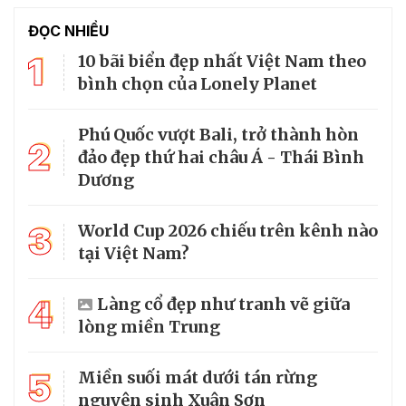
ĐỌC NHIỀU
1
10 bãi biển đẹp nhất Việt Nam theo
bình chọn của Lonely Planet
Phú Quốc vượt Bali, trở thành hòn
2
đảo đẹp thứ hai châu Á - Thái Bình
Dương
3
World Cup 2026 chiếu trên kênh nào
tại Việt Nam?
4
Làng cổ đẹp như tranh vẽ giữa
lòng miền Trung
5
Miền suối mát dưới tán rừng
nguyên sinh Xuân Sơn