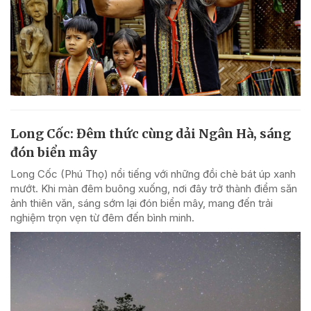
Long Cốc: Đêm thức cùng dải Ngân Hà, sáng
đón biển mây
Long Cốc (Phú Thọ) nổi tiếng với những đồi chè bát úp xanh
mướt. Khi màn đêm buông xuống, nơi đây trở thành điểm săn
ảnh thiên văn, sáng sớm lại đón biển mây, mang đến trải
nghiệm trọn vẹn từ đêm đến bình minh.