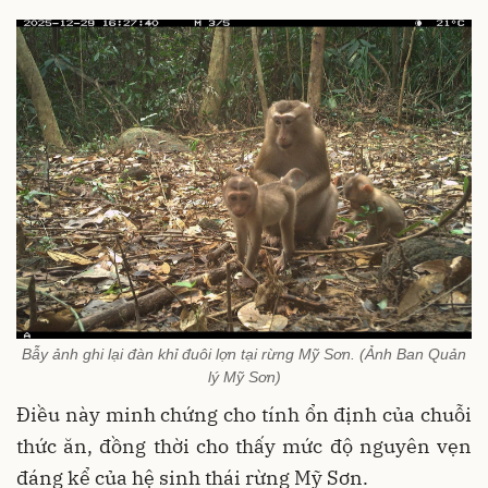
Bẫy ảnh ghi lại đàn khỉ đuôi lợn tại rừng Mỹ Sơn. (Ảnh Ban Quản
lý Mỹ Sơn)
Điều này minh chứng cho tính ổn định của chuỗi
thức ăn, đồng thời cho thấy mức độ nguyên vẹn
đáng kể của hệ sinh thái rừng Mỹ Sơn.