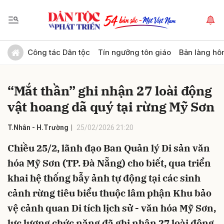
Gửi bình luận
Công tác Dân tộc
Tín ngưỡng tôn giáo
Bản làng hô
“Mắt thần” ghi nhận 27 loài động
vật hoang dã quý tại rừng Mỹ Sơn
T.Nhân - H.Trường
25/02/2026 21:20
Chiều 25/2, lãnh đạo Ban Quản lý Di sản văn
Hủy
Gửi
hóa Mỹ Sơn (TP. Đà Nẵng) cho biết, qua triển
khai hệ thống bẫy ảnh tự động tại các sinh
cảnh rừng tiêu biểu thuộc lâm phận Khu bảo
vệ cảnh quan Di tích lịch sử - văn hóa Mỹ Sơn,
lực lượng chức năng đã ghi nhận 27 loài động