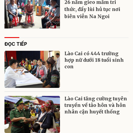
26 năm gieo mầm tri
thức, đẩy lùi hủ tục nơi
biên viễn Na Ngoi
ĐỌC TIẾP
Lào Cai có 444 trường
hợp nữ dưới 18 tuổi sinh
con
Lào Cai tăng cường tuyên
truyền về tảo hôn và hôn
nhân cận huyết thống