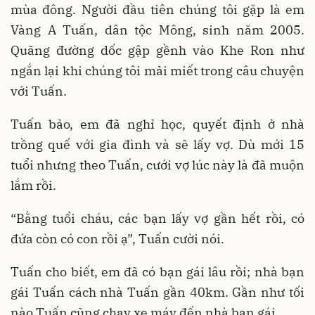
mùa đông. Người đầu tiên chúng tôi gặp là em
Vàng A Tuấn, dân tộc Mông, sinh năm 2005.
Quãng đường dốc gập gềnh vào Khe Ron như
ngắn lại khi chúng tôi mải miết trong câu chuyện
với Tuấn.
Tuấn bảo, em đã nghỉ học, quyết định ở nhà
trồng quế với gia đình và sẽ lấy vợ. Dù mới 15
tuổi nhưng theo Tuấn, cưới vợ lúc này là đã muộn
lắm rồi.
“Bằng tuổi cháu, các bạn lấy vợ gần hết rồi, có
đứa còn có con rồi ạ”, Tuấn cười nói.
Tuấn cho biết, em đã có bạn gái lâu rồi; nhà bạn
gái Tuấn cách nhà Tuấn gần 40km. Gần như tối
nào Tuấn cũng chạy xe máy đến nhà bạn gái.