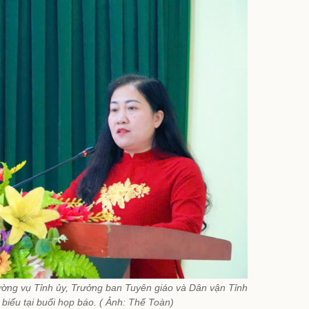
ờng vụ Tỉnh ủy, Trưởng ban Tuyên giáo và Dân vận Tỉnh
biểu tại buổi họp báo. ( Ảnh: Thế Toàn)