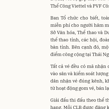
Thể Công Viettel và PVF Cô
Ban Tổ chức cho biết, to
miễn phí cho người hâm m
Sở Văn hóa, Thể thao và D
thể thao tỉnh, các hội, đo
bàn tỉnh. Bên cạnh đó, một
điểm công cộng tại Thái Ng
Tất cả vé đều có mã nhận d
vào sân và kiểm soát lượng
dân nhận vé đúng kênh, k
từ hoạt động gom vé, bán lạ
Giải đấu thi đấu theo thể 
hạng. Mỗi CLB được đăng ký