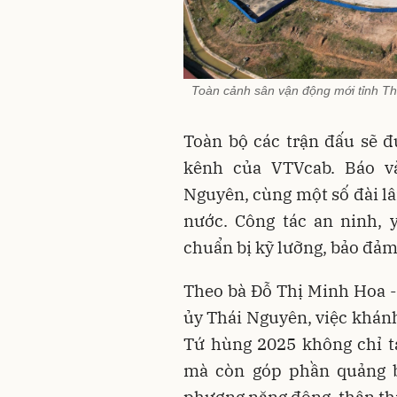
Toàn cảnh sân vận động mới tỉnh Thá
Toàn bộ các trận đấu sẽ đ
kênh của VTVcab. Báo v
Nguyên, cùng một số đài lâ
nước. Công tác an ninh, y
chuẩn bị kỹ lưỡng, bảo đảm 
Theo bà Đỗ Thị Minh Hoa -
ủy Thái Nguyên, việc khánh
Tứ hùng 2025 không chỉ t
mà còn góp phần quảng 
phương năng động, thân thi