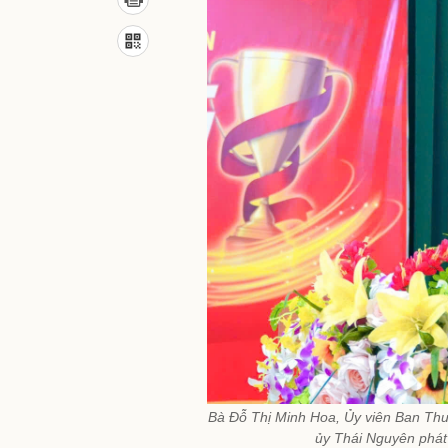
Bà Đỗ Thị Minh Hoa, Ủy viên Ban Thư
ủy Thái Nguyên phát 