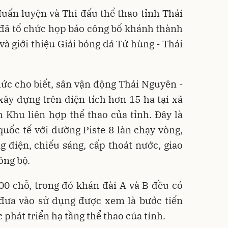
uấn luyện và Thi đấu thể thao tỉnh Thái
đã tổ chức họp báo công bố khánh thành
à giới thiệu Giải bóng đá Tứ hùng - Thái
hức cho biết, sân vận động Thái Nguyên -
 xây dựng trên diện tích hơn 15 ha tại xã
 Khu liên hợp thể thao của tỉnh. Đây là
quốc tế với đường Piste 8 làn chạy vòng,
g điện, chiếu sáng, cấp thoát nước, giao
ồng bộ.
00 chỗ, trong đó khán đài A và B đều có
 đưa vào sử dụng được xem là bước tiến
 phát triển hạ tầng thể thao của tỉnh.