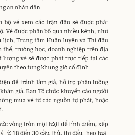
ng an nhân dân.
àn bộ vé xem các trận đấu sẽ được phát
ộ. Vé được phân bổ qua nhiều kênh, như
u lịch, Trung tâm Huấn luyện và Thi đấu
àn thể, trường học, doanh nghiệp trên địa
 lượng vé sẽ được phát trực tiếp tại các
uyên theo từng khung giờ cố định.
iện để tránh làm giả, hỗ trợ phân luồng
 khán giả. Ban Tổ chức khuyến cáo người
hông mua vé từ các nguồn tự phát, hoặc
i.
thức vòng tròn một lượt để tính điểm, xếp
 từ 18 đến 30 cầu thủ, thi đấu theo luật