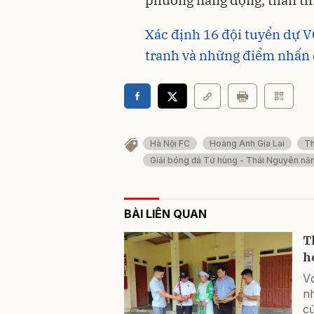
Xác định 16 đội tuyển dự 
tranh và những điểm nhấn 
Hà Nội FC
Hoàng Anh Gia Lai
Th
Giải bóng đá Tứ hùng - Thái Nguyên n
BÀI LIÊN QUAN
T
h
V
nh
c