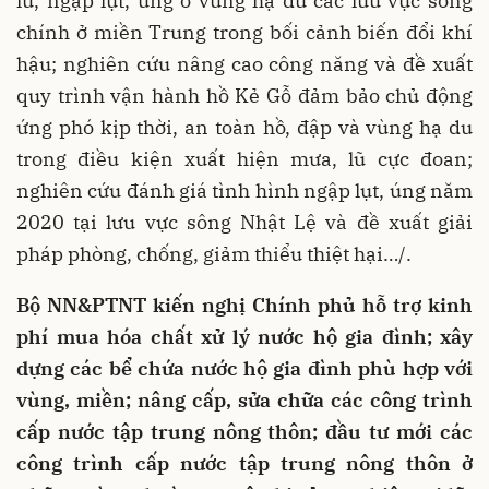
lũ, ngập lụt, úng ở vùng hạ du các lưu vực sông
chính ở miền Trung trong bối cảnh biến đổi khí
hậu; nghiên cứu nâng cao công năng và đề xuất
quy trình vận hành hồ Kẻ Gỗ đảm bảo chủ động
ứng phó kịp thời, an toàn hồ, đập và vùng hạ du
trong điều kiện xuất hiện mưa, lũ cực đoan;
nghiên cứu đánh giá tình hình ngập lụt, úng năm
2020 tại lưu vực sông Nhật Lệ và đề xuất giải
pháp phòng, chống, giảm thiểu thiệt hại…/.
Bộ NN&PTNT kiến nghị Chính phủ hỗ trợ kinh
phí mua hóa chất xử lý nước hộ gia đình; xây
dựng các bể chứa nước hộ gia đình phù hợp với
vùng, miền; nâng cấp, sửa chữa các công trình
cấp nước tập trung nông thôn; đầu tư mới các
công trình cấp nước tập trung nông thôn ở