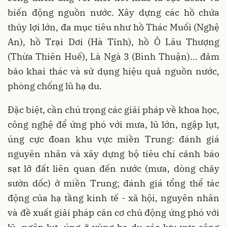
biến động nguồn nước. Xây dựng các hồ chứa
thủy lợi lớn, đa mục tiêu như hồ Thác Muối (Nghệ
An), hồ Trại Dơi (Hà Tĩnh), hồ Ô Lâu Thượng
(Thừa Thiên Huế), Là Ngà 3 (Bình Thuận)... đảm
bảo khai thác và sử dụng hiệu quả nguồn nước,
phòng chống lũ hạ du.
Đặc biệt, cần chú trọng các giải pháp về khoa học,
công nghệ để ứng phó với mưa, lũ lớn, ngập lụt,
úng cực đoan khu vực miền Trung: đánh giá
nguyên nhân và xây dựng bộ tiêu chí cảnh báo
sạt lở đất liên quan đến nước (mưa, dòng chảy
sườn dốc) ở miền Trung; đánh giá tổng thể tác
động của hạ tầng kinh tế - xã hội, nguyên nhân
và đề xuất giải pháp căn cơ chủ động ứng phó với