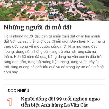
Những người đi mở đất
Họ là những người đầu tiên từ miền xuôi đặt chân lên mảnh
đất Sơn La sau thắng lợi của Chiến dịch Điện Biên Phủ, mang
theo ước vọng về một cuộc sống mới, khai mở vùng đất
hoang, dựng nên những bản làng trù phú nơi rừng sâu núi
thẳm. Hơn 60 năm đã qua, bóng dáng họ vẫn còn in dấu trên
từng con dốc, từng bờ ruộng bậc thang, từng vườn cây ăn
trái, từng nương cà phê trĩu quả và cả trong ký ức của thế hệ
hôm nay…
ĐỌC NHIỀU
1
Người đồng đội 99 tuổi nghẹn ngào
tiễn biệt Anh hùng La Văn Cầu