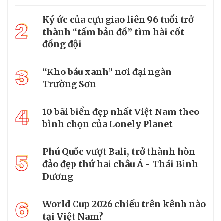
Ký ức của cựu giao liên 96 tuổi trở
2
thành “tấm bản đồ” tìm hài cốt
đồng đội
3
“Kho báu xanh” nơi đại ngàn
Trường Sơn
4
10 bãi biển đẹp nhất Việt Nam theo
bình chọn của Lonely Planet
Phú Quốc vượt Bali, trở thành hòn
5
đảo đẹp thứ hai châu Á - Thái Bình
Dương
6
World Cup 2026 chiếu trên kênh nào
tại Việt Nam?