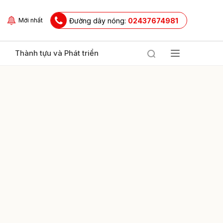
Đường dây nóng:
02437674981
Mới nhất
Thành tựu và Phát triển
ửi