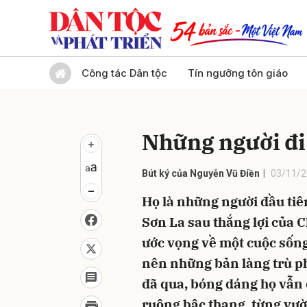
Gửi 
Công tác Dân tộc
Tín ngưỡng tôn giáo
Những người đi
Bút ký của Nguyễn Vũ Điền
03/11/2
Họ là những người đầu tiê
Sơn La sau thắng lợi của 
ước vọng về một cuộc sốn
nên những bản làng trù p
đã qua, bóng dáng họ vẫn 
ruộng bậc thang, từng vườn