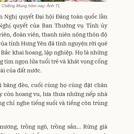
ã Chiềng Mung hôm nay. Ảnh TL
n Nghị quyết Đại hội Đảng toàn quốc lần
à Nghị quyết của Ban Thường vụ Tỉnh ủy
iên, đoàn viên, thanh niên nông thôn độ
 của tỉnh Hưng Yên đã tình nguyện rời quê
Bắc khai hoang, lập nghiệp. Họ là những
g tim ngọn lửa tuổi trẻ và khát vọng cống
dài của đất nước.
i băng đèo, cuối cùng họ cũng đặt chân
ấy còn hoang vu, lưa thưa những nếp nhà
g chỉ nghe tiếng suối và tiếng côn trùng
 nương, trồng ngô, trồng sắn… Rừng già