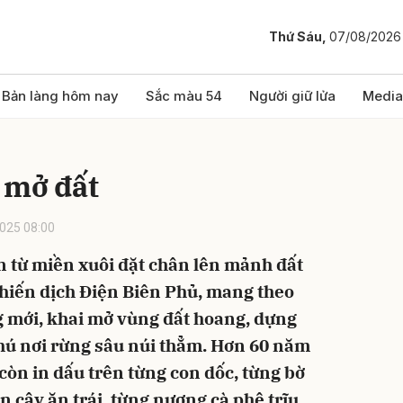
Thứ Sáu,
07/08/2026
bình luận
Bản làng hôm nay
Sắc màu 54
Người giữ lửa
Media
 mở đất
025 08:00
n từ miền xuôi đặt chân lên mảnh đất
Chiến dịch Điện Biên Phủ, mang theo
Hủy
G
g mới, khai mở vùng đất hoang, dựng
hú nơi rừng sâu núi thẳm. Hơn 60 năm
còn in dấu trên từng con dốc, từng bờ
 cây ăn trái, từng nương cà phê trĩu