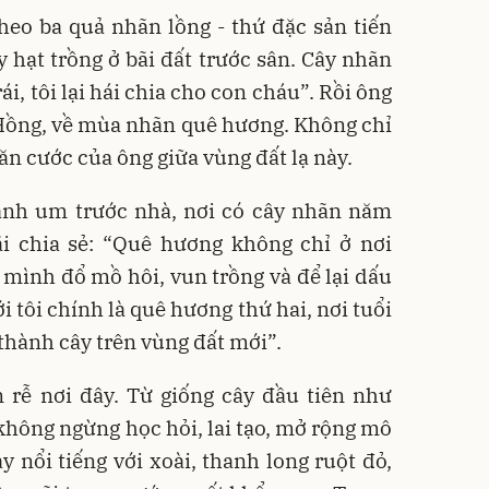
heo ba quả nhãn lồng - thứ đặc sản tiến
y hạt trồng ở bãi đất trước sân. Cây nhãn
ái, tôi lại hái chia cho con cháu”. Rồi ông
 Hồng, về mùa nhãn quê hương. Không chỉ
 căn cước của ông giữa vùng đất lạ này.
nh um trước nhà, nơi có cây nhãn năm
ãi chia sẻ: “Quê hương không chỉ ở nơi
 mình đổ mồ hôi, vun trồng và để lại dấu
i tôi chính là quê hương thứ hai, nơi tuổi
thành cây trên vùng đất mới”.
 rễ nơi đây. Từ giống cây đầu tiên như
hông ngừng học hỏi, lai tạo, mở rộng mô
y nổi tiếng với xoài, thanh long ruột đỏ,