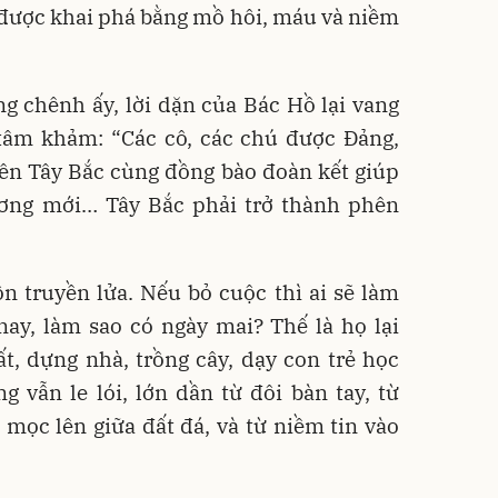
 được khai phá bằng mồ hôi, máu và niềm
 chênh ấy, lời dặn của Bác Hồ lại vang
tâm khảm: “Các cô, các chú được Đảng,
ên Tây Bắc cùng đồng bào đoàn kết giúp
ơng mới… Tây Bắc phải trở thành phên
 truyền lửa. Nếu bỏ cuộc thì ai sẽ làm
ay, làm sao có ngày mai? Thế là họ lại
, dựng nhà, trồng cây, dạy con trẻ học
g vẫn le lói, lớn dần từ đôi bàn tay, từ
ọc lên giữa đất đá, và từ niềm tin vào