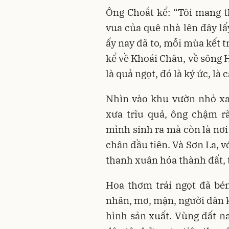
Ông Choắt kể: “Tôi mang t
vua của quê nhà lên đây lấ
ấy nay đã to, mỗi mùa kết tr
kể về Khoái Châu, về sông
là quả ngọt, đó là ký ức, là
Nhìn vào khu vườn nhỏ xa
xưa trĩu quả, ông chậm r
mình sinh ra mà còn là nơi
chân đầu tiên. Và Sơn La, vớ
thanh xuân hóa thành đất, 
Hoa thơm trái ngọt đã bén
nhãn, mơ, mận, người dân k
hình sản xuất. Vùng đất na