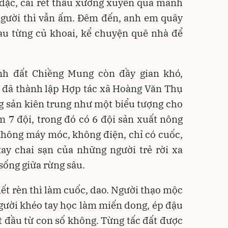
đặc, cái rét thấu xương xuyên qua manh
người thì vẫn ấm. Đêm đến, anh em quây
au từng củ khoai, kể chuyện quê nhà để
nh đất Chiềng Mung còn đầy gian khó,
 đã thành lập Hợp tác xã Hoàng Văn Thụ
ộng sản kiên trung như một biểu tượng cho
 7 đội, trong đó có 6 đội sản xuất nông
Không máy móc, không điện, chỉ có cuốc,
tay chai sạn của những người trẻ rời xa
sống giữa rừng sâu.
biết rèn thì làm cuốc, dao. Người thạo mộc
gười khéo tay học làm miến dong, ép đậu
t đầu từ con số không. Từng tấc đất được