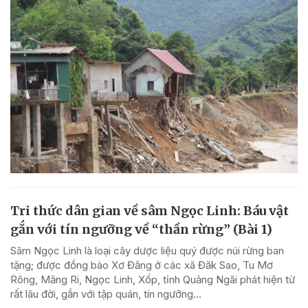
Tri thức dân gian về sâm Ngọc Linh: Báu vật
gắn với tín ngưỡng về “thần rừng” (Bài 1)
Sâm Ngọc Linh là loại cây dược liệu quý được núi rừng ban
tặng; được đồng bào Xơ Đăng ở các xã Đăk Sao, Tu Mơ
Rông, Măng Ri, Ngọc Linh, Xốp, tỉnh Quảng Ngãi phát hiện từ
rất lâu đời, gắn với tập quán, tín ngưỡng...