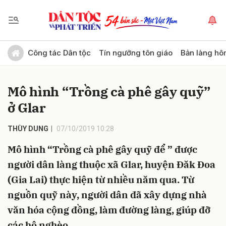
Gửi bình luận
Công tác Dân tộc
Tín ngưỡng tôn giáo
Bản làng hô
Mô hình “Trồng cà phê gây quỹ”
ở Glar
THÙY DUNG
07/10/2019 10:28
Mô hình “Trồng cà phê gây quỹ để ” được
Hủy
Gửi
người dân làng thuộc xã Glar, huyện Đăk Đoa
(Gia Lai) thực hiện từ nhiều năm qua. Từ
nguồn quỹ này, người dân đã xây dựng nhà
văn hóa cộng đồng, làm đường làng, giúp đỡ
các hộ nghèo…