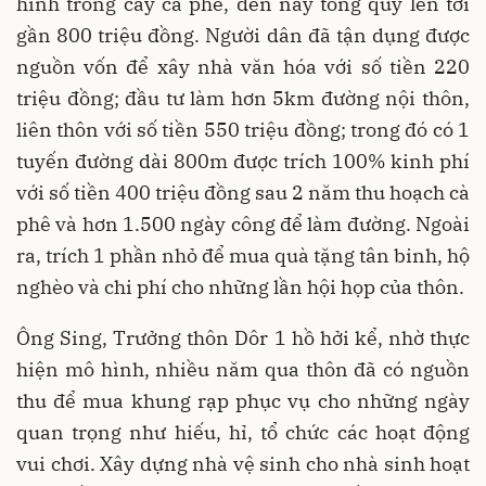
hình trồng cây cà phê, đến nay tổng quỹ lên tới
gần 800 triệu đồng. Người dân đã tận dụng được
nguồn vốn để xây nhà văn hóa với số tiền 220
triệu đồng; đầu tư làm hơn 5km đường nội thôn,
liên thôn với số tiền 550 triệu đồng; trong đó có 1
tuyến đường dài 800m được trích 100% kinh phí
với số tiền 400 triệu đồng sau 2 năm thu hoạch cà
phê và hơn 1.500 ngày công để làm đường. Ngoài
ra, trích 1 phần nhỏ để mua quà tặng tân binh, hộ
nghèo và chi phí cho những lần hội họp của thôn.
Ông Sing, Trưởng thôn Dôr 1 hồ hởi kể, nhờ thực
hiện mô hình, nhiều năm qua thôn đã có nguồn
thu để mua khung rạp phục vụ cho những ngày
quan trọng như hiếu, hỉ, tổ chức các hoạt động
vui chơi. Xây dựng nhà vệ sinh cho nhà sinh hoạt