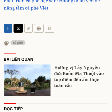
Phát triển cà phê đặc sản: Hướng đi tất yếu để
nâng tầm cà phê Việt
cà phê
BÀI LIÊN QUAN
Hương vị Tây Nguyên
đưa Buôn Ma Thuột vào
top điểm đến ẩm thực
toàn cầu
ĐỌC TIẾP