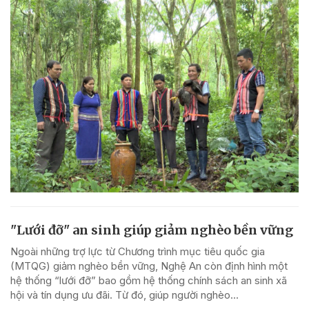
"Lưới đỡ" an sinh giúp giảm nghèo bền vững
Ngoài những trợ lực từ Chương trình mục tiêu quốc gia
(MTQG) giảm nghèo bền vững, Nghệ An còn định hình một
hệ thống “lưới đỡ” bao gồm hệ thống chính sách an sinh xã
hội và tín dụng ưu đãi. Từ đó, giúp người nghèo...