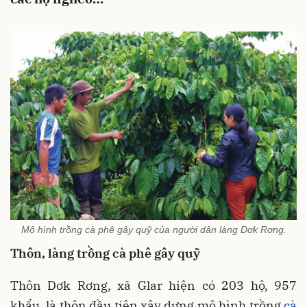
Mô hình trồng cà phê gây quỹ của người dân làng Dơk Rơng.
Thôn, làng trồng cà phê gây quỹ
Thôn Dơk Rơng, xã Glar hiện có 203 hộ, 957
khẩu, là thôn đầu tiên xây dựng mô hình trồng
cà