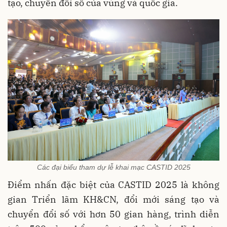
tạo, chuyển đổi số của vùng và quốc gia.
Các đại biểu tham dự lễ khai mạc CASTID 2025
Điểm nhấn đặc biệt của CASTID 2025 là không
gian Triển lãm KH&CN, đổi mới sáng tạo và
chuyển đổi số với hơn 50 gian hàng, trình diễn