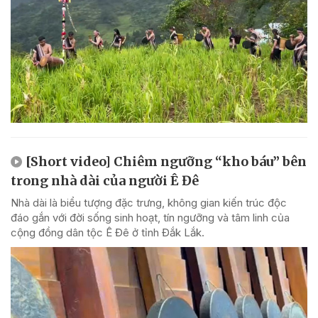
[Short video] Chiêm ngưỡng “kho báu” bên
trong nhà dài của người Ê Đê
Nhà dài là biểu tượng đặc trưng, không gian kiến trúc độc
đáo gắn với đời sống sinh hoạt, tín ngưỡng và tâm linh của
cộng đồng dân tộc Ê Đê ở tỉnh Đắk Lắk.