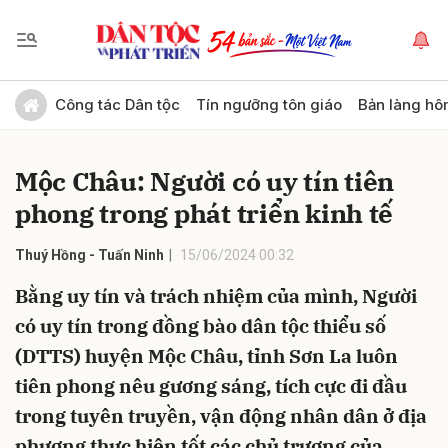
Gửi bình luận
Công tác Dân tộc
Tín ngưỡng tôn giáo
Bản làng hô
Mộc Châu: Người có uy tín tiên
phong trong phát triển kinh tế
Thuý Hồng - Tuấn Ninh
15/06/2024 00:32
Bằng uy tín và trách nhiệm của mình, Người
Hủy
Gửi
có uy tín trong đồng bào dân tộc thiểu số
(DTTS) huyện Mộc Châu, tỉnh Sơn La luôn
tiên phong nêu gương sáng, tích cực đi đầu
trong tuyên truyền, vận động nhân dân ở địa
phương thực hiện tốt các chủ trương của