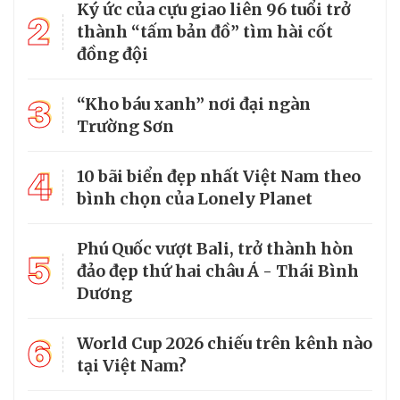
Ký ức của cựu giao liên 96 tuổi trở
2
thành “tấm bản đồ” tìm hài cốt
đồng đội
3
“Kho báu xanh” nơi đại ngàn
Trường Sơn
4
10 bãi biển đẹp nhất Việt Nam theo
bình chọn của Lonely Planet
Phú Quốc vượt Bali, trở thành hòn
5
đảo đẹp thứ hai châu Á - Thái Bình
Dương
6
World Cup 2026 chiếu trên kênh nào
tại Việt Nam?