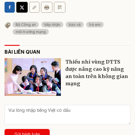
Bộ Công an
tiếp nhận
bảo vệ
trẻ em
môi trường mạng
BÀI LIÊN QUAN
Thiếu nhi vùng DTTS
được nâng cao kỹ năng
an toàn trên không gian
mạng
Gửi bình luận