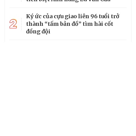
Ký ức của cựu giao liên 96 tuổi trở
2
thành “tấm bản đồ” tìm hài cốt
đồng đội
3
Từ căn lều giữa rừng, cha nghèo
nuôi 7 con gái thành cử nhân
Tổng Bí thư, Chủ tịch nước truy
4
tặng huân chương dũng cảm cho
chiến sĩ Kpă Thiêp
Chủ tịch UBND tỉnh Ninh Bình làm
5
Trưởng Ban Chỉ đạo Chương trình
MTQG giai đoạn 2026 - 2030 của
tỉnh