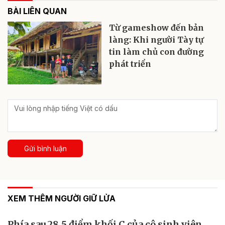
BÀI LIÊN QUAN
Từ gameshow đến bản
làng: Khi người Tày tự
tin làm chủ con đường
phát triển
Gửi bình luận
XEM THÊM NGƯỜI GIỮ LỬA
Phía sau 28,5 điểm khối C của cô sinh viên